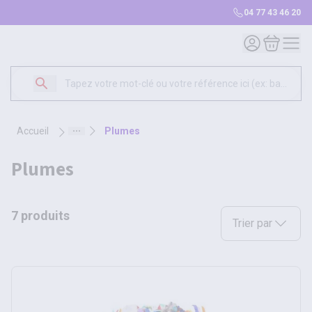
04 77 43 46 20
Mon compte
Mon panie
accueil
plumes
plumes
7 produits
Sélectionnez une opt
Trier par