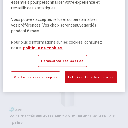
essentiels pour personnaliser votre expérience et
recueillir des statistiques.
Point d'accés Wifi exterieur 5GHz 300Mbps 13dBi CPE510 -
Vous pouvez accepter, refuser ou personnaliser
Tp Link
vos préférences. Vos choix seront sauvegardés
Sur commande
pendant 6 mois.
61,25 €
HT
Pour plus d’informations sur les cookies, consultez
73,50 €
TTC
notre
politique de cookies.
Paramètres des cookies
Continuer sans accepter
Autoriser tous les cookies
Point d'accés Wifi exterieur 2.4GHz 300Mbps 9dBi CPE210 -
Tp Link