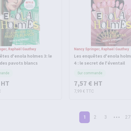
nger, Raphaël Gauthey
Nancy Springer, Raphaël Gauthey
êtes d'enola holmes 3: le
Les enquêtes d'enola hol
des pavots blancs
4 : le secret de l'éventail
mande
Sur commande
HT
7,57 €
HT
C
7,99 €
TTC
1
2
3
27