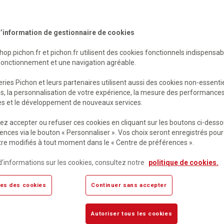
’information de gestionnaire de cookies
shop.pichon.fr et pichon.fr utilisent des cookies fonctionnels indispensa
fonctionnement et une navigation agréable.
ries Pichon et leurs partenaires utilisent aussi des cookies non-essenti
es, la personnalisation de votre expérience, la mesure des performance
res et le développement de nouveaux services.
 Ron
Maurice Leblanc
-sens - tome 4 - confiance
Arsène lupin contre herloc
z accepter ou refuser ces cookies en cliquant sur les boutons ci-desso
sholmès
ences via le bouton « Personnaliser ». Vos choix seront enregistrés pour
re modifiés à tout moment dans le « Centre de préférences ».
mande
Sur commande
€
HT
12,23 €
HT
d’informations sur les cookies, consultez notre
politique de cookies.
TC
12,90 €
TTC
es des cookies
Continuer sans accepter
Autoriser tous les cookies