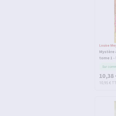
Louise Mey
Mystère 
tome 1 -
Sur com
10,38 
10,95 €
T