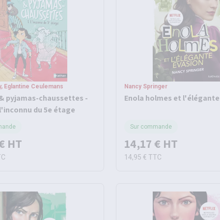
, Eglantine Ceulemans
Nancy Springer
& pyjamas-chaussettes -
Enola holmes et l'élégante
 l'inconnu du 5e étage
mande
Sur commande
€
HT
14,17 €
HT
TC
14,95 €
TTC