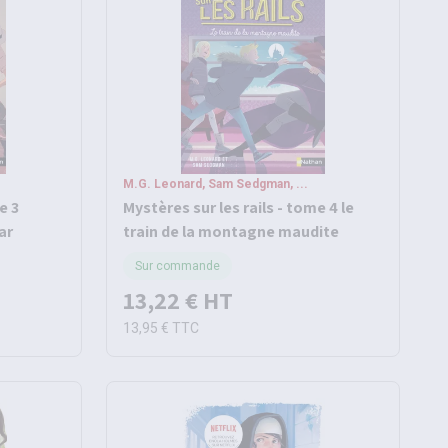
M.G. Leonard, Sam Sedgman, ...
e 3
Mystères sur les rails - tome 4 le
ar
train de la montagne maudite
Sur commande
13,22 €
HT
13,95 €
TTC