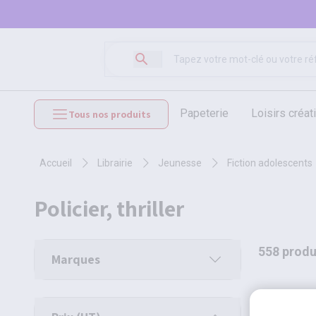
papeterie
loisirs créat
Tous nos produits
mobilier et équipements
accueil
librairie
jeunesse
fiction adolescents
policier, thriller
558 produ
Marques