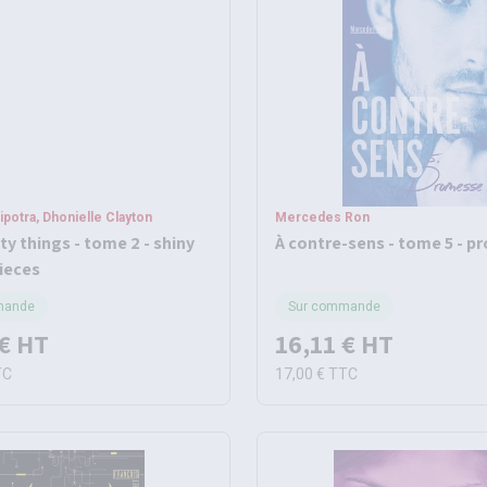
potra, Dhonielle Clayton
Mercedes Ron
ty things - tome 2 - shiny
À contre-sens - tome 5 - 
ieces
mande
Sur commande
€
HT
16,11 €
HT
TC
17,00 €
TTC