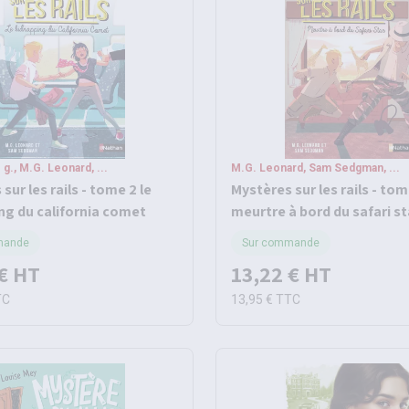
g., M.G. Leonard, ...
M.G. Leonard, Sam Sedgman, ...
sur les rails - tome 2 le
Mystères sur les rails - tom
ng du california comet
meurtre à bord du safari st
mande
Sur commande
€
HT
13,22 €
HT
TC
13,95 €
TTC