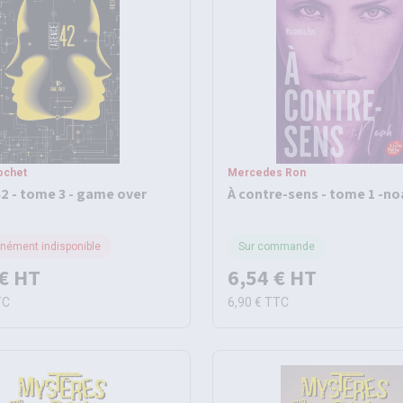
ochet
Mercedes Ron
2 - tome 3 - game over
À contre-sens - tome 1 -no
ément indisponible
Sur commande
€
HT
6,54 €
HT
TC
6,90 €
TTC