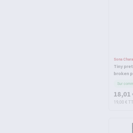
Sona Charai
Tiny pret
broken p
Sur com
18,01 
19,00 €
T