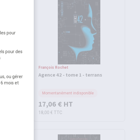
bles pour
els pour des
s
François Rochet
k
Agence 42 - tome 1 - terrans
us, ou gérer
 6 mois et
Momentanément indisponible
17,06 €
HT
18,00 €
TTC