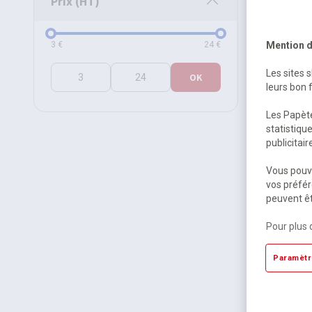
Prix (HT)
Prix (HT)
3
€
24
€
Mention d
Les sites 
OK
leurs bon 
Les Papète
statistiqu
publicitai
Mercedes
À contre
Vous pouve
vos préfér
peuvent êt
Sur com
16,11 
Pour plus 
17,00 €
T
Paramètr