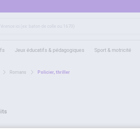
ifs
jeux éducatifs & pédagogiques
sport & motricité
hygiène, sécurité, 1er secours
outils, travaux & entretien
romans
policier, thriller
its