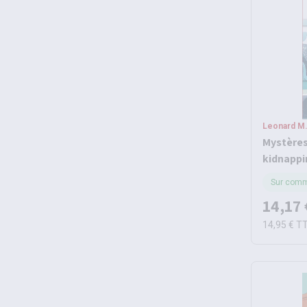
Leonard M. 
Mystères 
kidnappi
Sur com
14,17 
14,95 €
T