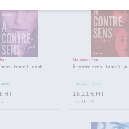
 Ron
Mercedes Ron
-sens - tome 1 - noah
À contre-sens - tome 3 - ja
mande
Sur commande
€
HT
16,11 €
HT
TC
17,00 €
TTC