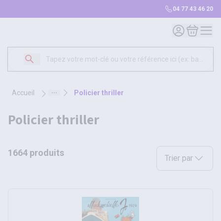
04 77 43 46 20
Mon compte
Mon panie
accueil
policier thriller
policier thriller
1664 produits
Sélectionnez une opt
Trier par