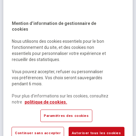
Sur commande
15,07 €
HT
Mention d’information de gestionnaire de
15,90 €
TTC
cookies
Nous utilisons des cookies essentiels pour le bon
fonctionnement du site, et des cookies non
essentiels pour personnaliser votre expérience et
recueillir des statistiques.
Vous pouvez accepter, refuser ou personnaliser
vos préférences. Vos choix seront sauvegardés
pendant 6 mois.
Pour plus d’informations sur les cookies, consultez
Harry dickson vol. 3 - the red-eyed vampire
notre
politique de cookies.
Paramètres des cookies
Sur commande
13,18 €
HT
Continuer sans accepter
Autoriser tous les cookies