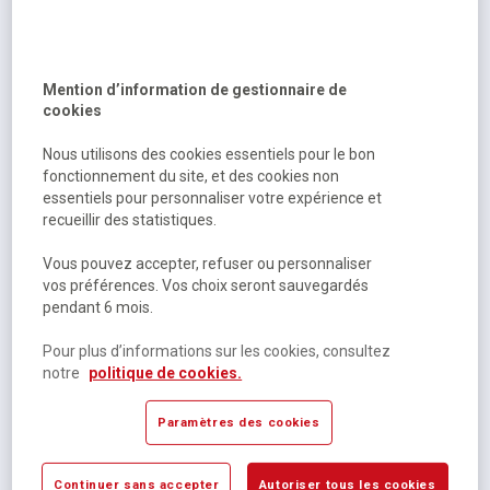
Sami et julie cp niveau 1 super sami
Sur commande
Mention d’information de gestionnaire de
3,22 €
HT
cookies
3,40 €
TTC
Nous utilisons des cookies essentiels pour le bon
fonctionnement du site, et des cookies non
essentiels pour personnaliser votre expérience et
recueillir des statistiques.
Vous pouvez accepter, refuser ou personnaliser
vos préférences. Vos choix seront sauvegardés
pendant 6 mois.
Pour plus d’informations sur les cookies, consultez
notre
politique de cookies.
Léo Lamarche, Thérèse Bonté
Sami et julie cp niveau 2 sami a des poux
Paramètres des cookies
Sur commande
Continuer sans accepter
Autoriser tous les cookies