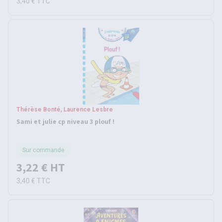
3,40 €
TTC
Thérèse Bonté, Laurence Lesbre
Sami et julie cp niveau 3 plouf !
Sur commande
3,22 €
HT
3,40 €
TTC