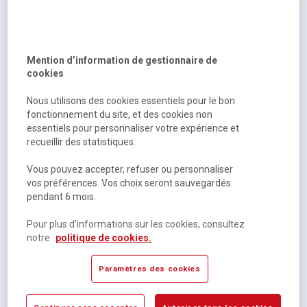
Alain Prost, Florence Dedeyan, ...
Objectif bac pro agora (1re et term) - toutes les matières
bac 2026
Mention d’information de gestionnaire de
Sur commande
cookies
14,69 €
HT
Nous utilisons des cookies essentiels pour le bon
15,50 €
TTC
fonctionnement du site, et des cookies non
essentiels pour personnaliser votre expérience et
recueillir des statistiques.
Vous pouvez accepter, refuser ou personnaliser
vos préférences. Vos choix seront sauvegardés
pendant 6 mois.
Pour plus d’informations sur les cookies, consultez
notre
politique de cookies.
Jean-Yves Gola, Séverine Roure, ...
Paramètres des cookies
Objectif bac pro assp (2de - 1re - term) - fiches - nouveaux
programmes bac 2026