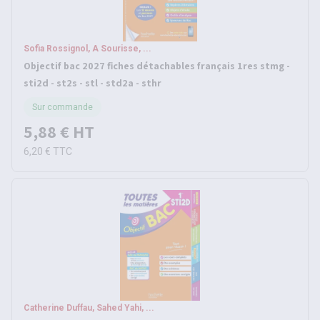
Sofia Rossignol, A Sourisse, ...
Objectif bac 2027 fiches détachables français 1res stmg -
sti2d - st2s - stl - std2a - sthr
Sur commande
5,88 €
HT
6,20 €
TTC
Catherine Duffau, Sahed Yahi, ...