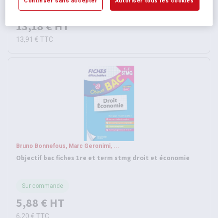
Continuer sans accepter
Autoriser tous les cookies
Sur commande
13,18 €
HT
13,91 €
TTC
Bruno Bonnefous, Marc Geronimi, ...
Objectif bac fiches 1re et term stmg droit et économie
Sur commande
5,88 €
HT
6,20 €
TTC