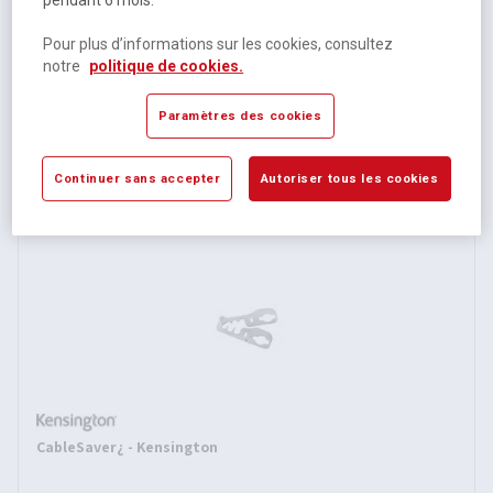
pendant 6 mois.
Pour plus d’informations sur les cookies, consultez
Point d'ancrage sécurité bureau - Kensington
notre
politique de cookies.
Sur commande
Paramètres des cookies
10,79 €
HT
Continuer sans accepter
Autoriser tous les cookies
12,95 €
TTC
CableSaver¿ - Kensington