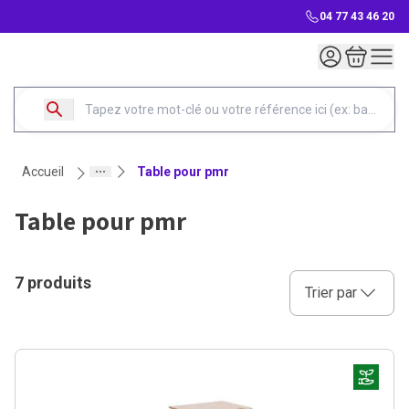
04 77 43 46 20
Mon compte
Mon panie
accueil
table pour pmr
table pour pmr
7 produits
Sélectionnez une opt
Trier par