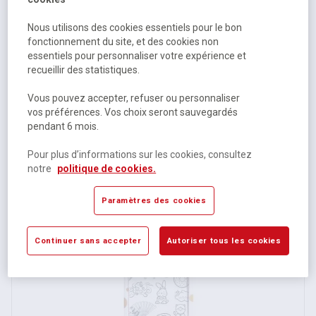
Nous utilisons des cookies essentiels pour le bon
fonctionnement du site, et des cookies non
essentiels pour personnaliser votre expérience et
recueillir des statistiques.
Tatoos à colorier 1 feuille A5 Rock - Grimtout
Vous pouvez accepter, refuser ou personnaliser
vos préférences. Vos choix seront sauvegardés
pendant 6 mois.
Disponible
Pour plus d’informations sur les cookies, consultez
4,23 €
HT
notre
politique de cookies.
5,08 €
TTC
Paramètres des cookies
Continuer sans accepter
Autoriser tous les cookies