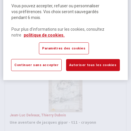
Vous pouvez accepter, refuser ou personnaliser
Jean-Luc Delvaux, Thierry Dubois
vos préférences. Vos choix seront sauvegardés
Une aventure de jacques gipar t10- crayonnés
pendant 6 mois.
Pour plus d’informations sur les cookies, consultez
Momentanément indisponible
notre
politique de cookies.
23,70 €
HT
Paramètres des cookies
25,00 €
TTC
Continuer sans accepter
Autoriser tous les cookies
Jean-Luc Delvaux, Thierry Dubois
Une aventure de jacques gipar - t11 - crayonn