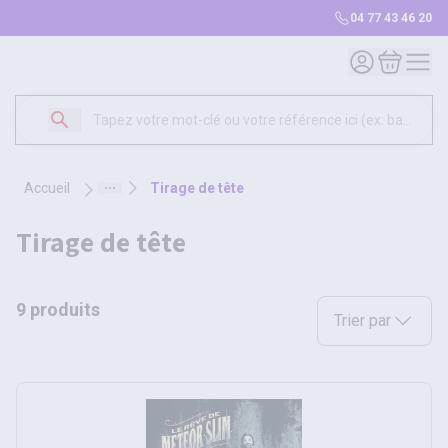
04 77 43 46 20
Mon compte
Mon panie
accueil
tirage de tête
tirage de tête
9 produits
Sélectionnez une opt
Trier par