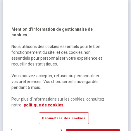
Tournevis ergonomique à poignée boule pour vis Pozidriv -
Manutan Expert
Disponible
5,05 €
HT
Mention d’information de gestionnaire de
cookies
6,06 €
TTC
Nous utilisons des cookies essentiels pour le bon
fonctionnement du site, et des cookies non
essentiels pour personnaliser votre expérience et
recueillir des statistiques.
Vous pouvez accepter, refuser ou personnaliser
vos préférences. Vos choix seront sauvegardés
pendant 6 mois.
Pour plus d’informations sur les cookies, consultez
notre
politique de cookies.
Tournevis ergonomique pour vis Torx - Manutan Expert
Paramètres des cookies
Disponible selon modèle