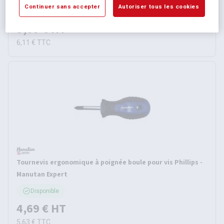
6 autres références
Continuer sans accepter
Autoriser tous les cookies
À partir de
5,09 €
HT
6,11 €
TTC
Tournevis ergonomique à poignée boule pour vis Phillips -
Manutan Expert
Disponible
4,69 €
HT
5,63 €
TTC