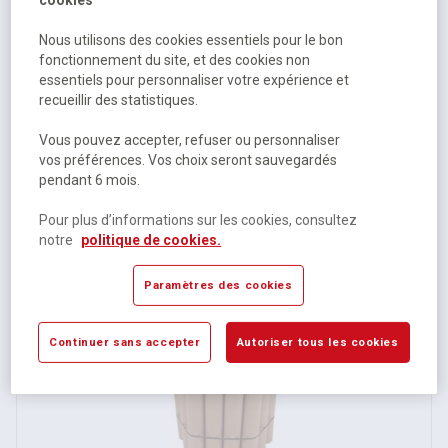
cookies
Nous utilisons des cookies essentiels pour le bon
fonctionnement du site, et des cookies non
essentiels pour personnaliser votre expérience et
recueillir des statistiques.
Tube carton - Longueur 640 mm
Vous pouvez accepter, refuser ou personnaliser
vos préférences. Vos choix seront sauvegardés
pendant 6 mois.
Sur commande
305,00 €
HT
Pour plus d’informations sur les cookies, consultez
notre
politique de cookies.
366,00 €
TTC
Paramètres des cookies
Continuer sans accepter
Autoriser tous les cookies