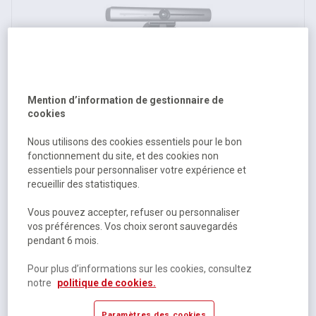
Système visioconférence USB VLCAM100 - Vivolink
Mention d’information de gestionnaire de
cookies
Sur commande
Nous utilisons des cookies essentiels pour le bon
339,00 €
HT
fonctionnement du site, et des cookies non
essentiels pour personnaliser votre expérience et
406,80 €
TTC
recueillir des statistiques.
Vous pouvez accepter, refuser ou personnaliser
vos préférences. Vos choix seront sauvegardés
pendant 6 mois.
Pour plus d’informations sur les cookies, consultez
notre
politique de cookies.
Paramètres des cookies