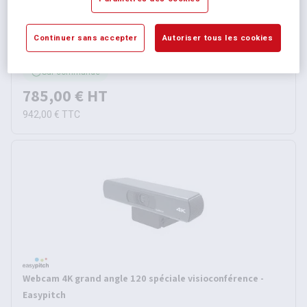
Caméra visioconférence Meetup - Logitech
Continuer sans accepter
Autoriser tous les cookies
Sur commande
785,00 €
HT
942,00 €
TTC
Webcam 4K grand angle 120 spéciale visioconférence -
Easypitch