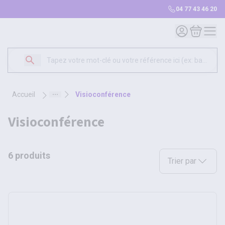
04 77 43 46 20
Mon compte
Mon panie
accueil
visioconférence
visioconférence
6 produits
Sélectionnez une opt
Trier par