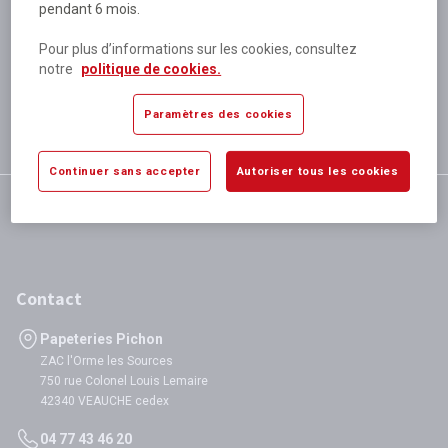
pendant 6 mois.
Plus de 80 000 références
disponibles
Pour plus d’informations sur les cookies, consultez
Expédition le jour même
notre
politique de cookies.
si validation avant 12h
Garantie
Paramètres des cookies
satisfaction totale
Continuer sans accepter
Autoriser tous les cookies
Contact
Papeteries Pichon
ZAC l'Orme les Sources
750 rue Colonel Louis Lemaire
42340 VEAUCHE cedex
04 77 43 46 20