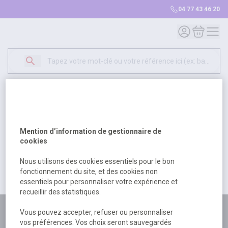
04 77 43 46 20
Mon compte
Mon panie
Erreur Serveur...
500
Un problème serveur est survenu. Veuillez nous
Mention d’information de gestionnaire de
excuser pour la gêne occasionée.
cookies
Nous utilisons des cookies essentiels pour le bon
fonctionnement du site, et des cookies non
Retour
Retour à l'accueil
essentiels pour personnaliser votre expérience et
recueillir des statistiques.
Plus de 180 personnes
Vous pouvez accepter, refuser ou personnaliser
vos préférences. Vos choix seront sauvegardés
à votre écoute