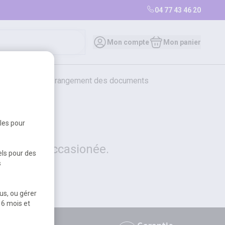
04 77 43 46 20
0
Mon compte
Mon panier
bureautique et rangement des documents
restauration
librairie
librairie
bles pour
 la gêne occasionée.
els pour des
s
us, ou gérer
 6 mois et