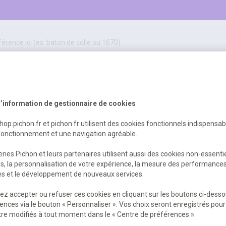
50
ifs
jeux éducatifs & pédagogiques
sport & motricité
Erreur Serveur...
hygiène, sécurité, 1er secours
outils, travaux & entretien
’information de gestionnaire de cookies
shop.pichon.fr et pichon.fr utilisent des cookies fonctionnels indispensa
fonctionnement et une navigation agréable.
 est survenu. Veuillez nous excuser pour
ries Pichon et leurs partenaires utilisent aussi des cookies non-essenti
es, la personnalisation de votre expérience, la mesure des performance
res et le développement de nouveaux services.
Retour
Retour à l'accueil
z accepter ou refuser ces cookies en cliquant sur les boutons ci-desso
ences via le bouton « Personnaliser ». Vos choix seront enregistrés pour
re modifiés à tout moment dans le « Centre de préférences ».