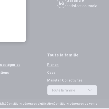
 le jour même
Garantie
 avant 12h
satisfaction totale
Toute la famille
os catégories
Pichon
stions
Casal
Manutan Collectivités
Toute la famille
Toute la famille
alité
Conditions générales d'utilisation
Conditions générales de vente