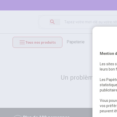
papeterie
loisirs créat
Tous nos produits
mobilier et équipements
Mention d
Les sites 
leurs bon 
Un problème serveur
Les Papète
statistiqu
publicitai
Vous pouve
vos préfér
peuvent êt