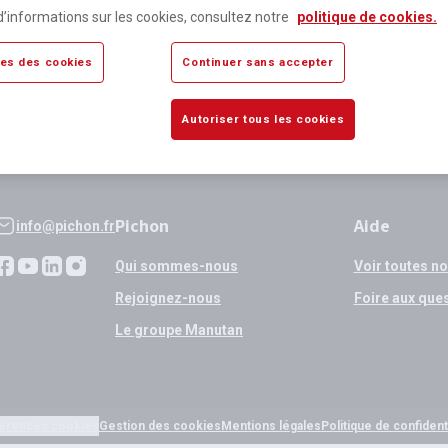
lus de 80 000 références
Expédition
d’informations sur les cookies, consultez notre
politique de cookies.
sponibles
si validation
es des cookies
Continuer sans accepter
Autoriser tous les cookies
Pichon
Aide
info@pichon.fr
Qui sommes-nous
Voir toutes n
Rejoignez-nous
Foire aux que
Le groupe Manutan
érences cookies
Gestion des cookies
Mentions légales
Politique de confidenti