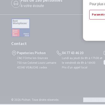
Plus de 180 personnes
P
Pour plus 
à votre écoute
di
Paramètr
Contact
Papeteries Pichon
04 77 43 46 20
ZAC l'Orme les Sources
Lundi au jeudi de 8h à 17h30 et
750 rue Colonel Louis Lemaire
le vendredi de 8h à 16h30
42340 VEAUCHE cedex
Prix d'un appel local
© 2026 Pichon. Tous droits réservés.
Gérer mes préf