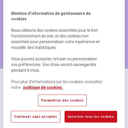
Mention d’information de gestionnaire de
cookies
Nous utilisons des cookies essentiels pour le bon
fonctionnement du site, et des cookies non
essentiels pour personnaliser votre expérience et
recueillir des statistiques.
Les produits les plus populaires
Vous pouvez accepter, refuser ou personnaliser
vos préférences. Vos choix seront sauvegardés
pendant 6 mois.
Pour plus d’informations sur les cookies, consultez
notre
politique de cookies.
Paramètres des cookies
Continuer sans accepter
Autoriser tous les cookies
Cahier polypropylène 48 pages Seyes 17x22 cm
R