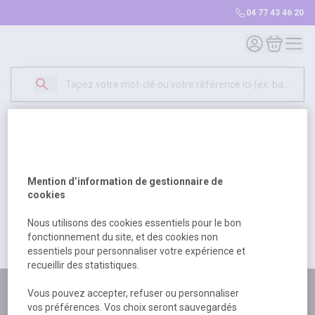
04 77 43 46 20
Mon compte
Mon panie
Erreur Serveur...
500
Un problème serveur est survenu. Veuillez nous
Mention d’information de gestionnaire de
excuser pour la gêne occasionée.
cookies
Nous utilisons des cookies essentiels pour le bon
fonctionnement du site, et des cookies non
Retour
Retour à l'accueil
essentiels pour personnaliser votre expérience et
recueillir des statistiques.
Plus de 180 personnes
Vous pouvez accepter, refuser ou personnaliser
vos préférences. Vos choix seront sauvegardés
à votre écoute