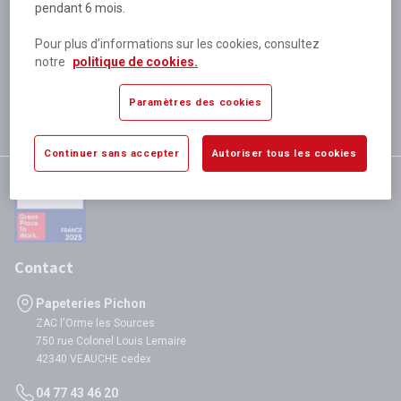
pendant 6 mois.
Plus de 80 000 références
disponibles
Pour plus d’informations sur les cookies, consultez
Expédition le jour même
notre
politique de cookies.
si validation avant 12h
Garantie
Paramètres des cookies
satisfaction totale
Continuer sans accepter
Autoriser tous les cookies
Contact
Papeteries Pichon
ZAC l'Orme les Sources
750 rue Colonel Louis Lemaire
42340 VEAUCHE cedex
04 77 43 46 20