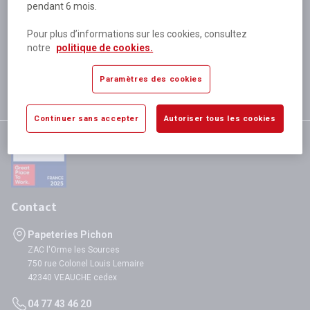
pendant 6 mois.
Plus de 80 000 références
disponibles
Pour plus d’informations sur les cookies, consultez
Expédition le jour même
notre
politique de cookies.
si validation avant 12h
Garantie
Paramètres des cookies
satisfaction totale
Continuer sans accepter
Autoriser tous les cookies
Contact
Papeteries Pichon
ZAC l'Orme les Sources
750 rue Colonel Louis Lemaire
42340 VEAUCHE cedex
04 77 43 46 20