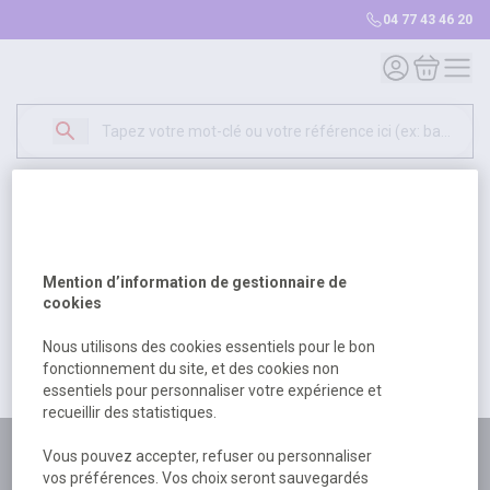
04 77 43 46 20
Mon compte
Mon panie
Erreur Serveur...
500
Un problème serveur est survenu. Veuillez nous
Mention d’information de gestionnaire de
excuser pour la gêne occasionée.
cookies
Nous utilisons des cookies essentiels pour le bon
fonctionnement du site, et des cookies non
Retour
Retour à l'accueil
essentiels pour personnaliser votre expérience et
recueillir des statistiques.
Plus de 180 personnes
Vous pouvez accepter, refuser ou personnaliser
vos préférences. Vos choix seront sauvegardés
à votre écoute