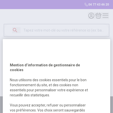
04 77 43 46 20
Mon compte
Mon panie
Erreur Serveur...
500
Un problème serveur est survenu. Veuillez nous
Mention d’information de gestionnaire de
excuser pour la gêne occasionée.
cookies
Nous utilisons des cookies essentiels pour le bon
fonctionnement du site, et des cookies non
Retour
Retour à l'accueil
essentiels pour personnaliser votre expérience et
recueillir des statistiques.
Plus de 180 personnes
Vous pouvez accepter, refuser ou personnaliser
vos préférences. Vos choix seront sauvegardés
à votre écoute