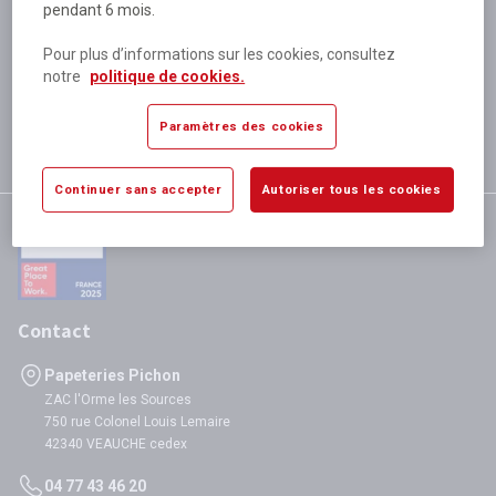
pendant 6 mois.
Plus de 80 000 références
disponibles
Pour plus d’informations sur les cookies, consultez
Expédition le jour même
notre
politique de cookies.
si validation avant 12h
Garantie
Paramètres des cookies
satisfaction totale
Continuer sans accepter
Autoriser tous les cookies
Contact
Papeteries Pichon
ZAC l'Orme les Sources
750 rue Colonel Louis Lemaire
42340 VEAUCHE cedex
04 77 43 46 20