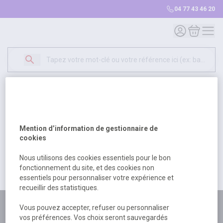
04 77 43 46 20
Mon compte
Mon panie
Erreur Serveur...
500
Un problème serveur est survenu. Veuillez nous
Mention d’information de gestionnaire de
excuser pour la gêne occasionée.
cookies
Nous utilisons des cookies essentiels pour le bon
fonctionnement du site, et des cookies non
Retour
Retour à l'accueil
essentiels pour personnaliser votre expérience et
recueillir des statistiques.
Plus de 180 personnes
Vous pouvez accepter, refuser ou personnaliser
vos préférences. Vos choix seront sauvegardés
à votre écoute