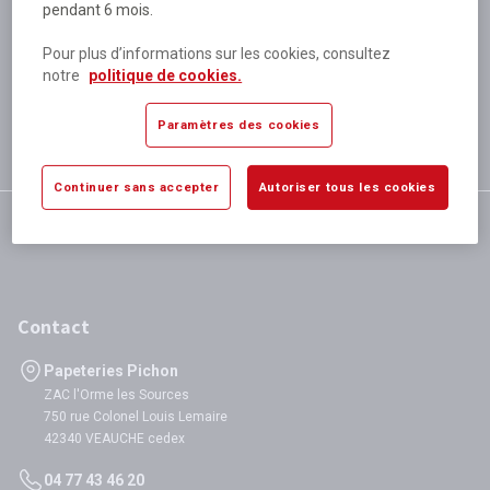
pendant 6 mois.
Plus de 80 000 références
disponibles
Pour plus d’informations sur les cookies, consultez
Expédition le jour même
notre
politique de cookies.
si validation avant 12h
Garantie
Paramètres des cookies
satisfaction totale
Continuer sans accepter
Autoriser tous les cookies
Contact
Papeteries Pichon
ZAC l'Orme les Sources
750 rue Colonel Louis Lemaire
42340 VEAUCHE cedex
04 77 43 46 20