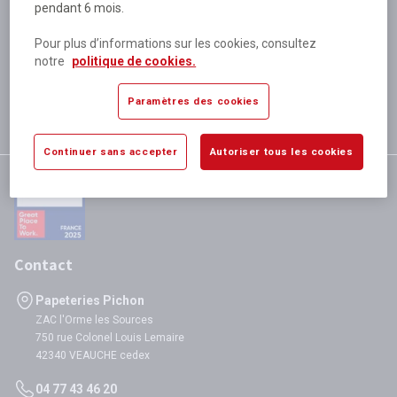
pendant 6 mois.
Plus de 80 000 références
disponibles
Pour plus d’informations sur les cookies, consultez
Expédition le jour même
notre
politique de cookies.
si validation avant 12h
Garantie
Paramètres des cookies
satisfaction totale
Continuer sans accepter
Autoriser tous les cookies
Contact
Papeteries Pichon
ZAC l'Orme les Sources
750 rue Colonel Louis Lemaire
42340 VEAUCHE cedex
04 77 43 46 20