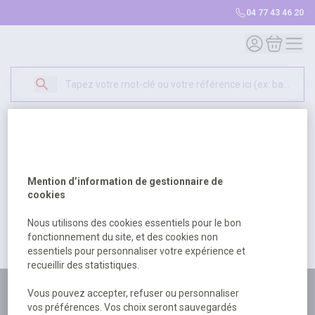
04 77 43 46 20
Mon compte
Mon panie
Erreur Serveur...
500
Un problème serveur est survenu. Veuillez nous
Mention d’information de gestionnaire de
excuser pour la gêne occasionée.
cookies
Nous utilisons des cookies essentiels pour le bon
fonctionnement du site, et des cookies non
Retour
Retour à l'accueil
essentiels pour personnaliser votre expérience et
recueillir des statistiques.
Plus de 180 personnes
Vous pouvez accepter, refuser ou personnaliser
vos préférences. Vos choix seront sauvegardés
à votre écoute