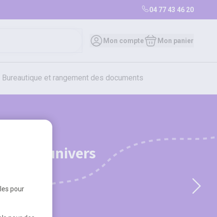
04 77 43 46 20
Mon compte
Mon panier
bureautique et rangement des documents
restauration
librairie
librairie
ts de l'univers
iques
bles pour