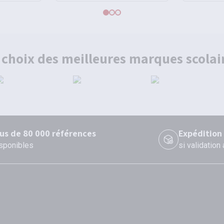
 choix des meilleures marques scolai
lus de 80 000 références
Expédition
sponibles
si validation