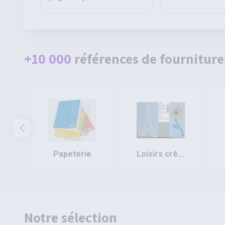
80g - Pichon
Pichon
+10 000
références de fourniture
papeterie
loisirs créatifs
Notre sélection