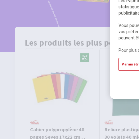
Les Papète
statistiqu
publicitai
Vous pouve
vos préfér
peuvent êt
Les produits les plus populair
Pour plus 
Paramètr
Cahier polypropylène 48
Reliure plastiq
pages Seyes 17x22 cm
30 volets 40 mi