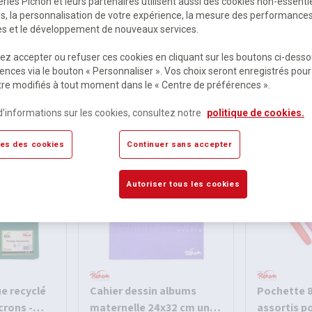
ries Pichon et leurs partenaires utilisent aussi des cookies non-essenti
es, la personnalisation de votre expérience, la mesure des performance
res et le développement de nouveaux services.
z accepter ou refuser ces cookies en cliquant sur les boutons ci-desso
ences via le bouton « Personnaliser ». Vos choix seront enregistrés pour
re modifiés à tout moment dans le « Centre de préférences ».
es
d’informations sur les cookies, consultez notre
politique de cookies.
es des cookies
Continuer sans accepter
Autoriser tous les cookies
ue recyclé
Cahier dessin albums
Pochette 8
crons -
maternelle 24x32 cm uni
assortis p