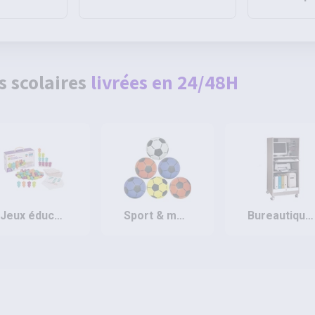
120g NF 44 - Pichon
- Pichon
s scolaires
livrées en 24/48H
jeux éducatifs & pédagogiques
sport & motricité
bureautique et rangement des documents