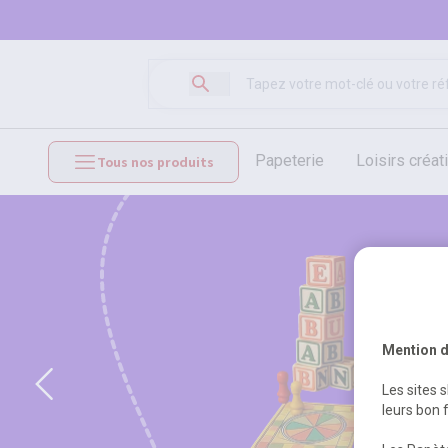
papeterie
loisirs créat
Tous nos produits
mobilier et équipements
Mention d
Les sites 
leurs bon 