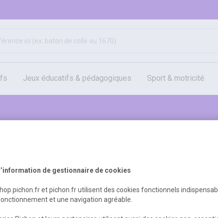
ifs
jeux éducatifs & pédagogiques
sport & motricité
hygiène, sécurité, 1er secours
outils, travaux & entretien
Retrouvez tous nos produi
Jeux éducatifs & pédagog
’information de gestionnaire de cookies
shop.pichon.fr et pichon.fr utilisent des cookies fonctionnels indispensa
Je découvre le catalogue
fonctionnement et une navigation agréable.