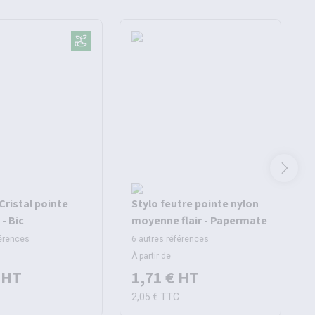
 Cristal pointe
Stylo feutre pointe nylon
- Bic
moyenne flair - Papermate
férences
6 autres références
1
À partir de
À
HT
1,71 €
HT
C
2,05 €
TTC
2