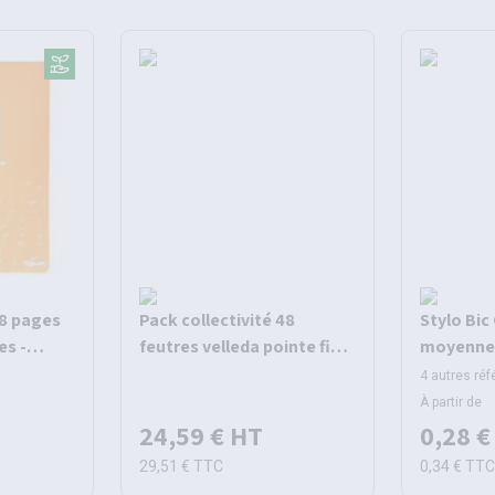
48 pages
Pack collectivité 48
Stylo Bic
es -
feutres velleda pointe fine
moyenne 
encre bleue - Bic
4 autres ré
À partir de
24,59 €
HT
0,28 €
29,51 €
TTC
0,34 €
TT