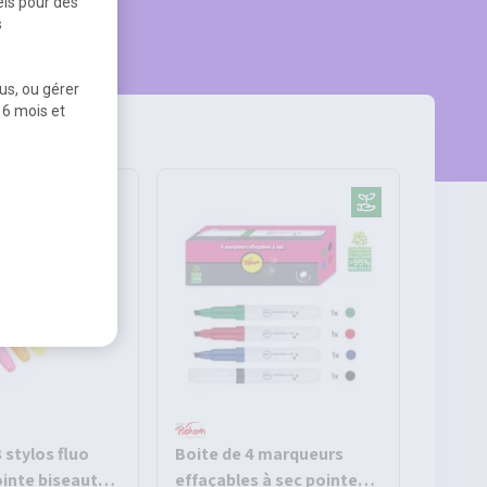
els pour des
s
us, ou gérer
 6 mois et
 stylos fluo
Boite de 4 marqueurs
ointe biseautée
effaçables à sec pointe