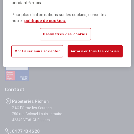
pendant 6 mois.
Plus de 80 000 références
disponibles
Pour plus d’informations sur les cookies, consultez
Expédition le jour même
notre
politique de cookies.
si validation avant 12h
Garantie
Paramètres des cookies
satisfaction totale
Continuer sans accepter
Autoriser tous les cookies
Contact
Papeteries Pichon
ZAC l'Orme les Sources
750 rue Colonel Louis Lemaire
42340 VEAUCHE cedex
04 77 43 46 20