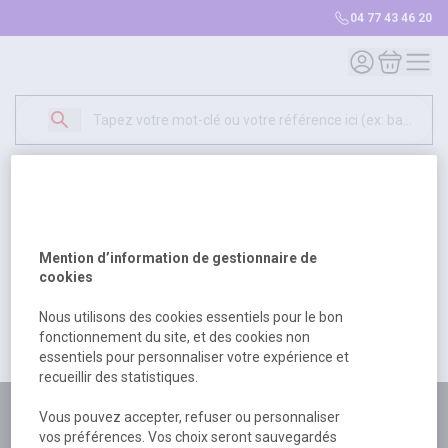
04 77 43 46 20
Mon compte
Mon panie
Erreur Serveur...
500
Un problème serveur est survenu. Veuillez nous
Mention d’information de gestionnaire de
excuser pour la gêne occasionée.
cookies
Nous utilisons des cookies essentiels pour le bon
fonctionnement du site, et des cookies non
Retour
Retour à l'accueil
essentiels pour personnaliser votre expérience et
recueillir des statistiques.
Plus de 180 personnes
Vous pouvez accepter, refuser ou personnaliser
vos préférences. Vos choix seront sauvegardés
à votre écoute