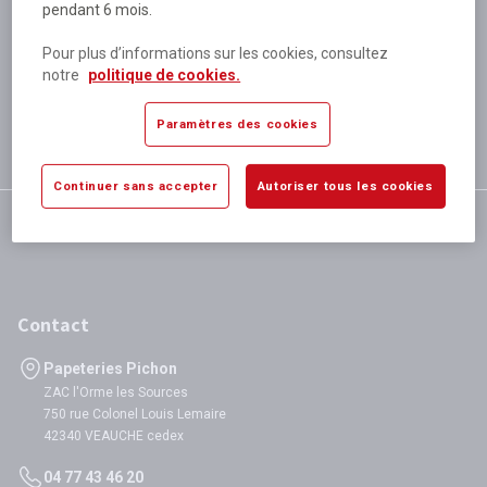
pendant 6 mois.
Plus de 80 000 références
disponibles
Pour plus d’informations sur les cookies, consultez
Expédition le jour même
notre
politique de cookies.
si validation avant 12h
Garantie
Paramètres des cookies
satisfaction totale
Continuer sans accepter
Autoriser tous les cookies
Contact
Papeteries Pichon
ZAC l'Orme les Sources
750 rue Colonel Louis Lemaire
42340 VEAUCHE cedex
04 77 43 46 20