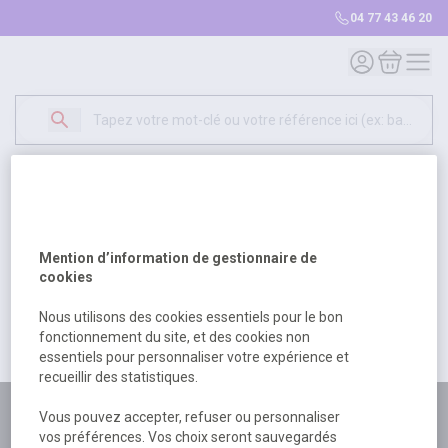
04 77 43 46 20
Mon compte
Mon panie
Erreur Serveur...
500
Un problème serveur est survenu. Veuillez nous
Mention d’information de gestionnaire de
excuser pour la gêne occasionée.
cookies
Nous utilisons des cookies essentiels pour le bon
fonctionnement du site, et des cookies non
Retour
Retour à l'accueil
essentiels pour personnaliser votre expérience et
recueillir des statistiques.
Plus de 180 personnes
Vous pouvez accepter, refuser ou personnaliser
vos préférences. Vos choix seront sauvegardés
à votre écoute