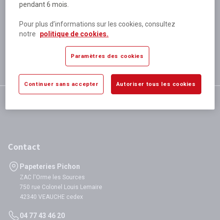
pendant 6 mois.
Plus de 80 000 références
disponibles
Pour plus d’informations sur les cookies, consultez
Expédition le jour même
notre
politique de cookies.
si validation avant 12h
Garantie
Paramètres des cookies
satisfaction totale
Continuer sans accepter
Autoriser tous les cookies
Contact
Papeteries Pichon
ZAC l'Orme les Sources
750 rue Colonel Louis Lemaire
42340 VEAUCHE cedex
04 77 43 46 20