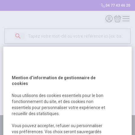
04 77 43 46 20
Mon compte
Mon panie
Erreur Serveur...
500
Un problème serveur est survenu. Veuillez nous
Mention d’information de gestionnaire de
excuser pour la gêne occasionée.
cookies
Nous utilisons des cookies essentiels pour le bon
fonctionnement du site, et des cookies non
Retour
Retour à l'accueil
essentiels pour personnaliser votre expérience et
recueillir des statistiques.
Plus de 180 personnes
Vous pouvez accepter, refuser ou personnaliser
vos préférences. Vos choix seront sauvegardés
à votre écoute