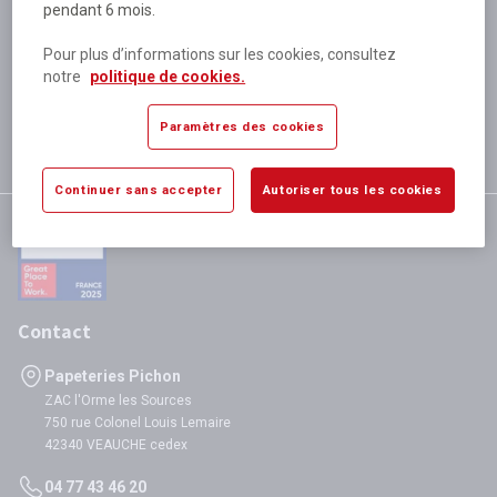
pendant 6 mois.
Plus de 80 000 références
disponibles
Pour plus d’informations sur les cookies, consultez
Expédition le jour même
notre
politique de cookies.
si validation avant 12h
Garantie
Paramètres des cookies
satisfaction totale
Continuer sans accepter
Autoriser tous les cookies
Contact
Papeteries Pichon
ZAC l'Orme les Sources
750 rue Colonel Louis Lemaire
42340 VEAUCHE cedex
04 77 43 46 20