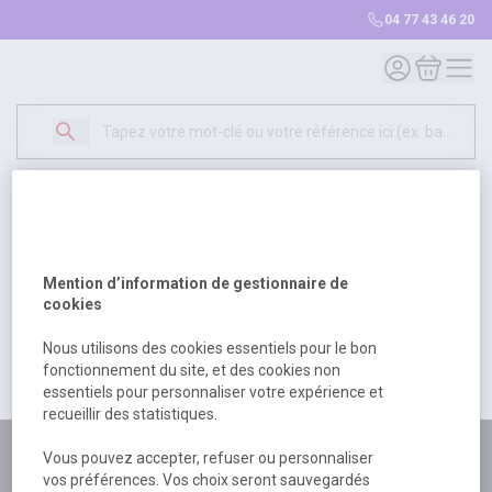
04 77 43 46 20
Mon compte
Mon panie
Erreur Serveur...
500
Un problème serveur est survenu. Veuillez nous
Mention d’information de gestionnaire de
excuser pour la gêne occasionée.
cookies
Nous utilisons des cookies essentiels pour le bon
fonctionnement du site, et des cookies non
Retour
Retour à l'accueil
essentiels pour personnaliser votre expérience et
recueillir des statistiques.
Plus de 180 personnes
Vous pouvez accepter, refuser ou personnaliser
vos préférences. Vos choix seront sauvegardés
à votre écoute