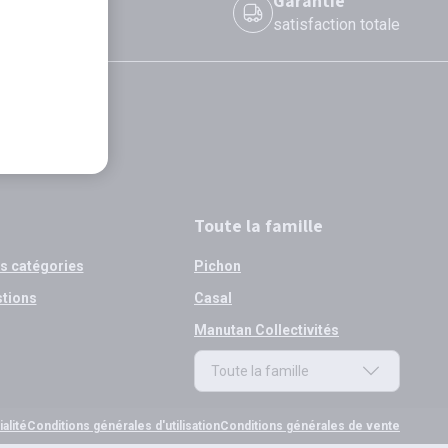
 le jour même
Garantie
 avant 12h
satisfaction totale
Toute la famille
os catégories
Pichon
stions
Casal
Manutan Collectivités
Toute la famille
Toute la famille
alité
Conditions générales d'utilisation
Conditions générales de vente