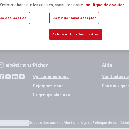
lus de 80 000 références
Expédition
d’informations sur les cookies, consultez notre
politique de cookies.
sponibles
si validation
es des cookies
Continuer sans accepter
Autoriser tous les cookies
Pichon
Aide
info@pichon.fr
Qui sommes-nous
Voir toutes n
Rejoignez-nous
Foire aux que
Le groupe Manutan
érences cookies
Gestion des cookies
Mentions légales
Politique de confidenti