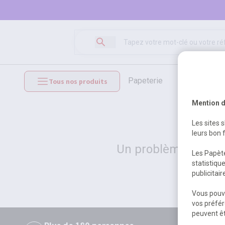
papeterie
loisirs créat
Tous nos produits
mobilier et équipements
Mention d
Les sites 
leurs bon 
Un problème serveur
Les Papète
statistiqu
publicitai
Vous pouve
vos préfér
peuvent êt