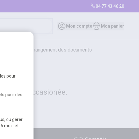
04 77 43 46 20
0
Mon compte
Mon panier
bureautique et rangement des documents
restauration
librairie
librairie
bles pour
 la gêne occasionée.
els pour des
s
us, ou gérer
 6 mois et