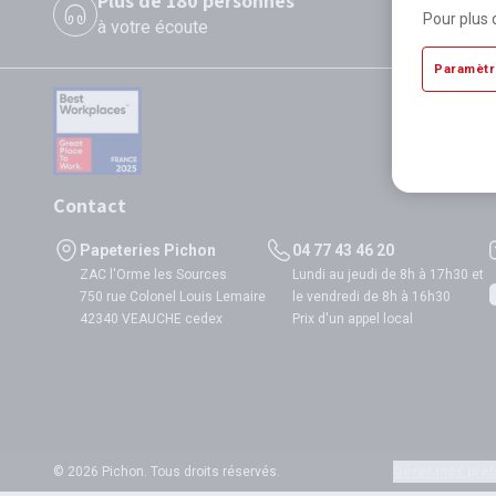
Plus de 180 personnes
P
Pour plus 
à votre écoute
di
Paramètr
Contact
Papeteries Pichon
04 77 43 46 20
ZAC l'Orme les Sources
Lundi au jeudi de 8h à 17h30 et
750 rue Colonel Louis Lemaire
le vendredi de 8h à 16h30
42340 VEAUCHE cedex
Prix d'un appel local
© 2026 Pichon. Tous droits réservés.
Gérer mes préf