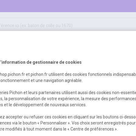
50
ifs
jeux éducatifs & pédagogiques
sport & motricité
Erreur Serveur...
hygiène, sécurité, 1er secours
outils, travaux & entretien
’information de gestionnaire de cookies
shop.pichon.fr et pichon.fr utilisent des cookies fonctionnels indispensa
fonctionnement et une navigation agréable.
 est survenu. Veuillez nous excuser pour
ries Pichon et leurs partenaires utilisent aussi des cookies non-essenti
es, la personnalisation de votre expérience, la mesure des performance
res et le développement de nouveaux services.
Retour
Retour à l'accueil
z accepter ou refuser ces cookies en cliquant sur les boutons ci-desso
ences via le bouton « Personnaliser ». Vos choix seront enregistrés pour
re modifiés à tout moment dans le « Centre de préférences ».