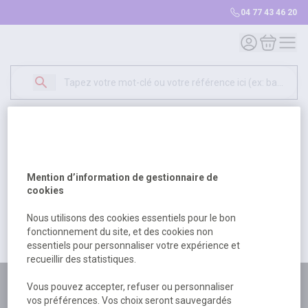
04 77 43 46 20
Mon compte
Mon panie
Erreur Serveur...
500
Un problème serveur est survenu. Veuillez nous
Mention d’information de gestionnaire de
excuser pour la gêne occasionée.
cookies
Nous utilisons des cookies essentiels pour le bon
fonctionnement du site, et des cookies non
Retour
Retour à l'accueil
essentiels pour personnaliser votre expérience et
recueillir des statistiques.
Plus de 180 personnes
Vous pouvez accepter, refuser ou personnaliser
vos préférences. Vos choix seront sauvegardés
à votre écoute