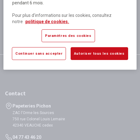
pendant 6 mois.
Plus de 80 000 références
disponibles
Pour plus d’informations sur les cookies, consultez
Expédition le jour même
notre
politique de cookies.
si validation avant 12h
Garantie
Paramètres des cookies
satisfaction totale
Continuer sans accepter
Autoriser tous les cookies
Contact
Papeteries Pichon
ZAC l'Orme les Sources
750 rue Colonel Louis Lemaire
42340 VEAUCHE cedex
04 77 43 46 20