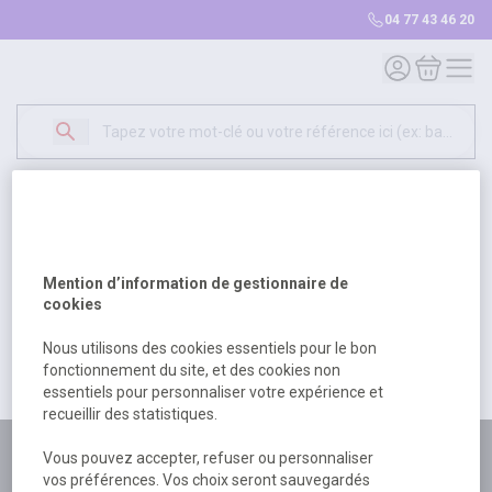
04 77 43 46 20
Mon compte
Mon panie
Erreur Serveur...
500
Un problème serveur est survenu. Veuillez nous
Mention d’information de gestionnaire de
excuser pour la gêne occasionée.
cookies
Nous utilisons des cookies essentiels pour le bon
fonctionnement du site, et des cookies non
Retour
Retour à l'accueil
essentiels pour personnaliser votre expérience et
recueillir des statistiques.
Plus de 180 personnes
Vous pouvez accepter, refuser ou personnaliser
vos préférences. Vos choix seront sauvegardés
à votre écoute