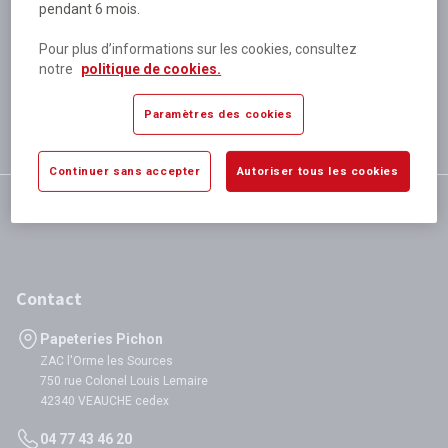
pendant 6 mois.
Plus de 80 000 références
disponibles
Pour plus d’informations sur les cookies, consultez
Expédition le jour même
notre
politique de cookies.
si validation avant 12h
Garantie
Paramètres des cookies
satisfaction totale
Continuer sans accepter
Autoriser tous les cookies
Contact
Papeteries Pichon
ZAC l'Orme les Sources
750 rue Colonel Louis Lemaire
42340 VEAUCHE cedex
04 77 43 46 20