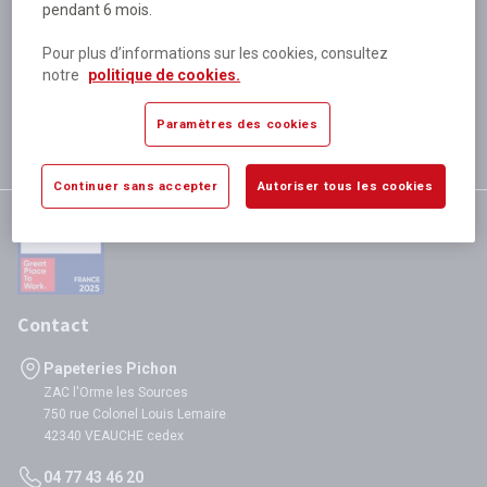
pendant 6 mois.
Plus de 80 000 références
disponibles
Pour plus d’informations sur les cookies, consultez
Expédition le jour même
notre
politique de cookies.
si validation avant 12h
Garantie
Paramètres des cookies
satisfaction totale
Continuer sans accepter
Autoriser tous les cookies
Contact
Papeteries Pichon
ZAC l'Orme les Sources
750 rue Colonel Louis Lemaire
42340 VEAUCHE cedex
04 77 43 46 20