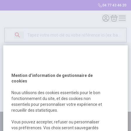
04 77 43 46 20
Mon compte
Mon panie
Erreur Serveur...
500
Un problème serveur est survenu. Veuillez nous
Mention d’information de gestionnaire de
excuser pour la gêne occasionée.
cookies
Nous utilisons des cookies essentiels pour le bon
fonctionnement du site, et des cookies non
Retour
Retour à l'accueil
essentiels pour personnaliser votre expérience et
recueillir des statistiques.
Plus de 180 personnes
Vous pouvez accepter, refuser ou personnaliser
vos préférences. Vos choix seront sauvegardés
à votre écoute