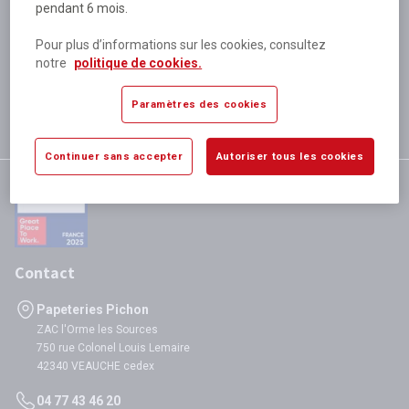
pendant 6 mois.
Plus de 80 000 références
disponibles
Pour plus d’informations sur les cookies, consultez
Expédition le jour même
notre
politique de cookies.
si validation avant 12h
Garantie
Paramètres des cookies
satisfaction totale
Continuer sans accepter
Autoriser tous les cookies
Contact
Papeteries Pichon
ZAC l'Orme les Sources
750 rue Colonel Louis Lemaire
42340 VEAUCHE cedex
04 77 43 46 20