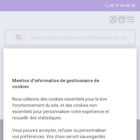
04 77 43 46 20
Mon compte
Mon panie
Erreur Serveur...
500
Un problème serveur est survenu. Veuillez nous
Mention d’information de gestionnaire de
excuser pour la gêne occasionée.
cookies
Nous utilisons des cookies essentiels pour le bon
fonctionnement du site, et des cookies non
Retour
Retour à l'accueil
essentiels pour personnaliser votre expérience et
recueillir des statistiques.
Plus de 180 personnes
Vous pouvez accepter, refuser ou personnaliser
vos préférences. Vos choix seront sauvegardés
à votre écoute