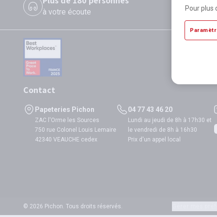
Plus de 180 personnes
P
Pour plus 
à votre écoute
di
Paramètr
Contact
Papeteries Pichon
04 77 43 46 20
ZAC l'Orme les Sources
Lundi au jeudi de 8h à 17h30 et
750 rue Colonel Louis Lemaire
le vendredi de 8h à 16h30
42340 VEAUCHE cedex
Prix d'un appel local
© 2026 Pichon. Tous droits réservés.
Gérer mes préf