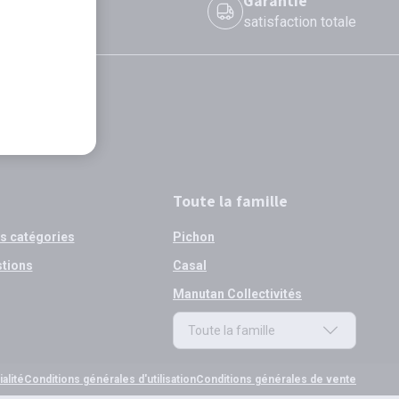
 le jour même
Garantie
 avant 12h
satisfaction totale
Toute la famille
os catégories
Pichon
stions
Casal
Manutan Collectivités
Toute la famille
Toute la famille
alité
Conditions générales d'utilisation
Conditions générales de vente