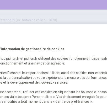
50
ifs
jeux éducatifs & pédagogiques
sport & motricité
Erreur Serveur...
hygiène, sécurité, 1er secours
outils, travaux & entretien
’information de gestionnaire de cookies
shop.pichon.fr et pichon.fr utilisent des cookies fonctionnels indispensa
fonctionnement et une navigation agréable.
 est survenu. Veuillez nous excuser pour
ries Pichon et leurs partenaires utilisent aussi des cookies non-essenti
es, la personnalisation de votre expérience, la mesure des performance
res et le développement de nouveaux services.
Retour
Retour à l'accueil
z accepter ou refuser ces cookies en cliquant sur les boutons ci-desso
ences via le bouton « Personnaliser ». Vos choix seront enregistrés pour
re modifiés à tout moment dans le « Centre de préférences ».