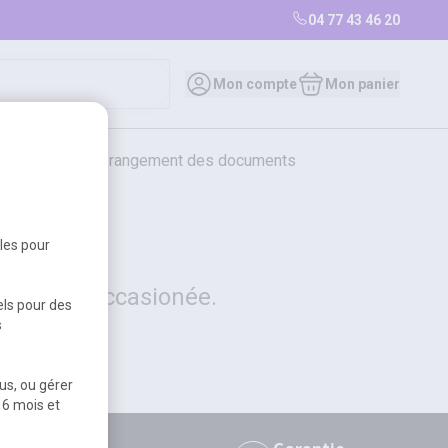
04 77 43 46 20
0
Mon compte
Mon panier
bureautique et rangement des documents
restauration
librairie
librairie
bles pour
 la gêne occasionée.
els pour des
s
us, ou gérer
 6 mois et