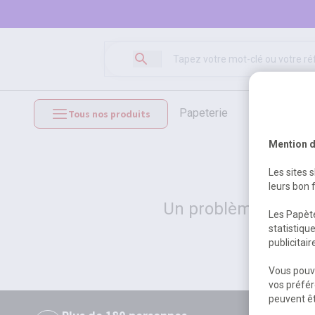
papeterie
loisirs créat
Tous nos produits
mobilier et équipements
Mention d
Les sites 
leurs bon 
Un problème serveur
Les Papète
statistiqu
publicitai
Vous pouve
vos préfér
peuvent êt