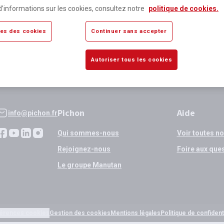
lus de 80 000 références
Expédition
d’informations sur les cookies, consultez notre
politique de cookies.
sponibles
si validation
es des cookies
Continuer sans accepter
Autoriser tous les cookies
Pichon
Aide
info@pichon.fr
Qui sommes-nous
Voir toutes n
Rejoignez-nous
Foire aux que
Le groupe Manutan
érences cookies
Gestion des cookies
Mentions légales
Politique de confidenti