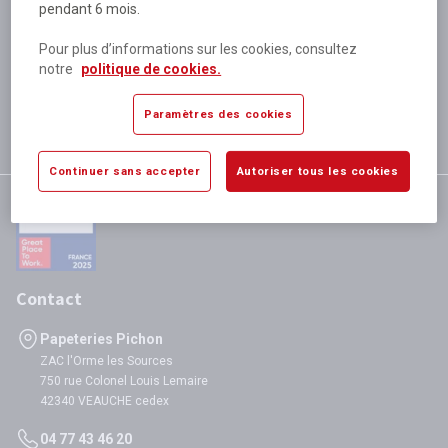
pendant 6 mois.
Plus de 80 000 références
disponibles
Pour plus d’informations sur les cookies, consultez
Expédition le jour même
notre
politique de cookies.
si validation avant 12h
Garantie
Paramètres des cookies
satisfaction totale
Continuer sans accepter
Autoriser tous les cookies
Contact
Papeteries Pichon
ZAC l'Orme les Sources
750 rue Colonel Louis Lemaire
42340 VEAUCHE cedex
04 77 43 46 20