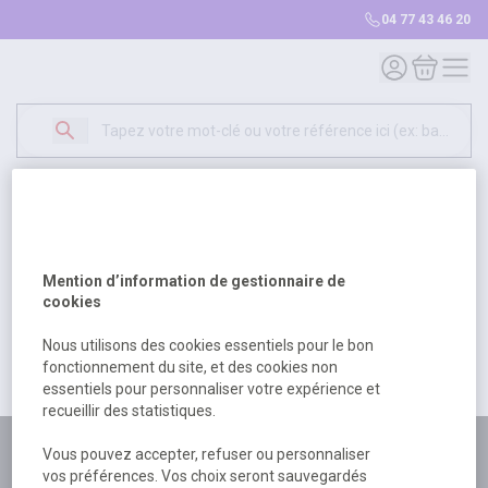
04 77 43 46 20
Mon compte
Mon panie
Erreur Serveur...
500
Un problème serveur est survenu. Veuillez nous
Mention d’information de gestionnaire de
excuser pour la gêne occasionée.
cookies
Nous utilisons des cookies essentiels pour le bon
fonctionnement du site, et des cookies non
Retour
Retour à l'accueil
essentiels pour personnaliser votre expérience et
recueillir des statistiques.
Plus de 180 personnes
Vous pouvez accepter, refuser ou personnaliser
vos préférences. Vos choix seront sauvegardés
à votre écoute