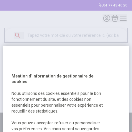
04 77 43 46 20
Mon compte
Mon panie
Erreur Serveur...
500
Un problème serveur est survenu. Veuillez nous
Mention d’information de gestionnaire de
excuser pour la gêne occasionée.
cookies
Nous utilisons des cookies essentiels pour le bon
fonctionnement du site, et des cookies non
Retour
Retour à l'accueil
essentiels pour personnaliser votre expérience et
recueillir des statistiques.
Plus de 180 personnes
Vous pouvez accepter, refuser ou personnaliser
vos préférences. Vos choix seront sauvegardés
à votre écoute