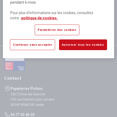
pendant 6 mois.
Plus de 80 000 références
disponibles
Pour plus d’informations sur les cookies, consultez
Expédition le jour même
notre
politique de cookies.
si validation avant 12h
Garantie
Paramètres des cookies
satisfaction totale
Continuer sans accepter
Autoriser tous les cookies
Contact
Papeteries Pichon
ZAC l'Orme les Sources
750 rue Colonel Louis Lemaire
42340 VEAUCHE cedex
04 77 43 46 20