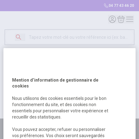
04 77 43 46 20
Mon compte
Mon panie
Erreur Serveur...
500
Un problème serveur est survenu. Veuillez nous
Mention d’information de gestionnaire de
excuser pour la gêne occasionée.
cookies
Nous utilisons des cookies essentiels pour le bon
fonctionnement du site, et des cookies non
Retour
Retour à l'accueil
essentiels pour personnaliser votre expérience et
recueillir des statistiques.
Plus de 180 personnes
Vous pouvez accepter, refuser ou personnaliser
vos préférences. Vos choix seront sauvegardés
à votre écoute