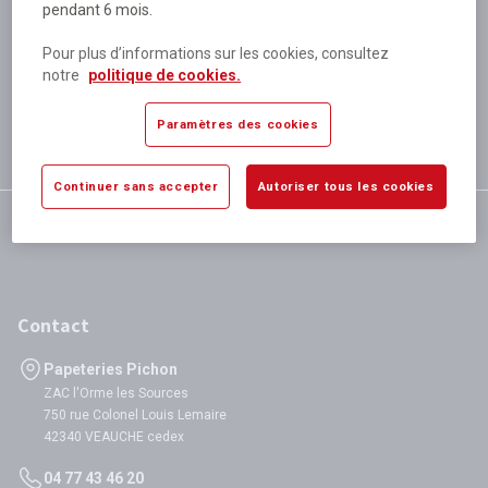
pendant 6 mois.
Plus de 80 000 références
disponibles
Pour plus d’informations sur les cookies, consultez
Expédition le jour même
notre
politique de cookies.
si validation avant 12h
Garantie
Paramètres des cookies
satisfaction totale
Continuer sans accepter
Autoriser tous les cookies
Contact
Papeteries Pichon
ZAC l'Orme les Sources
750 rue Colonel Louis Lemaire
42340 VEAUCHE cedex
04 77 43 46 20