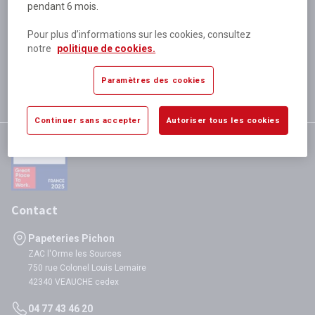
pendant 6 mois.
Plus de 80 000 références
disponibles
Pour plus d’informations sur les cookies, consultez
Expédition le jour même
notre
politique de cookies.
si validation avant 12h
Garantie
Paramètres des cookies
satisfaction totale
Continuer sans accepter
Autoriser tous les cookies
Contact
Papeteries Pichon
ZAC l'Orme les Sources
750 rue Colonel Louis Lemaire
42340 VEAUCHE cedex
04 77 43 46 20