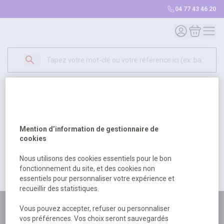
04 77 43 46 20
Mon compte
Mon panie
Erreur Serveur...
500
Un problème serveur est survenu. Veuillez nous
Mention d’information de gestionnaire de
excuser pour la gêne occasionée.
cookies
Nous utilisons des cookies essentiels pour le bon
fonctionnement du site, et des cookies non
Retour
Retour à l'accueil
essentiels pour personnaliser votre expérience et
recueillir des statistiques.
Plus de 180 personnes
Vous pouvez accepter, refuser ou personnaliser
vos préférences. Vos choix seront sauvegardés
à votre écoute