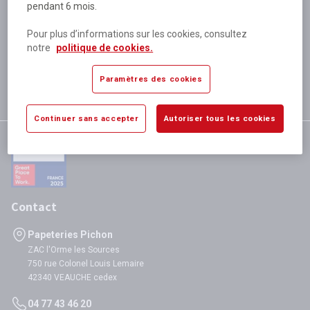
pendant 6 mois.
Plus de 80 000 références
disponibles
Pour plus d’informations sur les cookies, consultez
Expédition le jour même
notre
politique de cookies.
si validation avant 12h
Garantie
Paramètres des cookies
satisfaction totale
Continuer sans accepter
Autoriser tous les cookies
Contact
Papeteries Pichon
ZAC l'Orme les Sources
750 rue Colonel Louis Lemaire
42340 VEAUCHE cedex
04 77 43 46 20