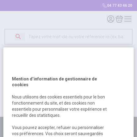
04 77 43 46 20
Mon compte
Mon panie
Erreur Serveur...
500
Un problème serveur est survenu. Veuillez nous
Mention d’information de gestionnaire de
excuser pour la gêne occasionée.
cookies
Nous utilisons des cookies essentiels pour le bon
fonctionnement du site, et des cookies non
Retour
Retour à l'accueil
essentiels pour personnaliser votre expérience et
recueillir des statistiques.
Plus de 180 personnes
Vous pouvez accepter, refuser ou personnaliser
vos préférences. Vos choix seront sauvegardés
à votre écoute