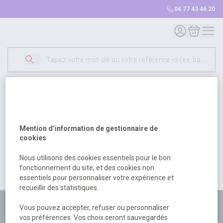
04 77 43 46 20
Mon compte
Mon panie
Erreur Serveur...
500
Un problème serveur est survenu. Veuillez nous
Mention d’information de gestionnaire de
excuser pour la gêne occasionée.
cookies
Nous utilisons des cookies essentiels pour le bon
fonctionnement du site, et des cookies non
Retour
Retour à l'accueil
essentiels pour personnaliser votre expérience et
recueillir des statistiques.
Plus de 180 personnes
Vous pouvez accepter, refuser ou personnaliser
vos préférences. Vos choix seront sauvegardés
à votre écoute