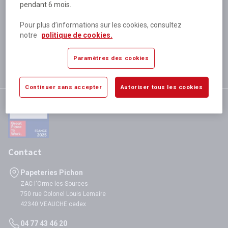
pendant 6 mois.
Plus de 80 000 références
disponibles
Pour plus d’informations sur les cookies, consultez
Expédition le jour même
notre
politique de cookies.
si validation avant 12h
Garantie
Paramètres des cookies
satisfaction totale
Continuer sans accepter
Autoriser tous les cookies
Contact
Papeteries Pichon
ZAC l'Orme les Sources
750 rue Colonel Louis Lemaire
42340 VEAUCHE cedex
04 77 43 46 20