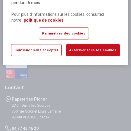
pendant 6 mois.
Plus de 80 000 références
disponibles
Pour plus d’informations sur les cookies, consultez
Expédition le jour même
notre
politique de cookies.
si validation avant 12h
Garantie
Paramètres des cookies
satisfaction totale
Continuer sans accepter
Autoriser tous les cookies
Contact
Papeteries Pichon
ZAC l'Orme les Sources
750 rue Colonel Louis Lemaire
42340 VEAUCHE cedex
04 77 43 46 20