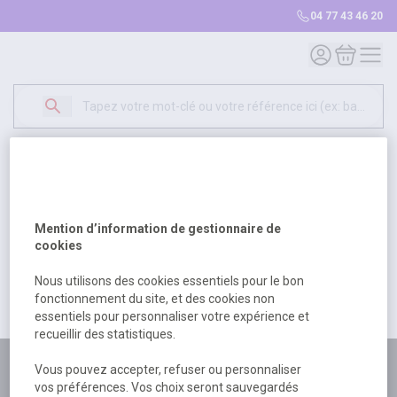
04 77 43 46 20
Mon compte
Mon panie
Erreur Serveur...
500
Un problème serveur est survenu. Veuillez nous
Mention d’information de gestionnaire de
excuser pour la gêne occasionée.
cookies
Nous utilisons des cookies essentiels pour le bon
fonctionnement du site, et des cookies non
Retour
Retour à l'accueil
essentiels pour personnaliser votre expérience et
recueillir des statistiques.
Plus de 180 personnes
Vous pouvez accepter, refuser ou personnaliser
vos préférences. Vos choix seront sauvegardés
à votre écoute