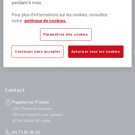
pendant 6 mois.
Plus de 80 000 références
disponibles
Pour plus d’informations sur les cookies, consultez
Expédition le jour même
notre
politique de cookies.
si validation avant 12h
Garantie
Paramètres des cookies
satisfaction totale
Continuer sans accepter
Autoriser tous les cookies
Contact
Papeteries Pichon
ZAC l'Orme les Sources
750 rue Colonel Louis Lemaire
42340 VEAUCHE cedex
04 77 43 46 20