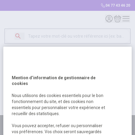
04 77 43 46 20
Mon compte
Mon panie
Erreur Serveur...
500
Un problème serveur est survenu. Veuillez nous
Mention d’information de gestionnaire de
excuser pour la gêne occasionée.
cookies
Nous utilisons des cookies essentiels pour le bon
fonctionnement du site, et des cookies non
Retour
Retour à l'accueil
essentiels pour personnaliser votre expérience et
recueillir des statistiques.
Plus de 180 personnes
Vous pouvez accepter, refuser ou personnaliser
vos préférences. Vos choix seront sauvegardés
à votre écoute