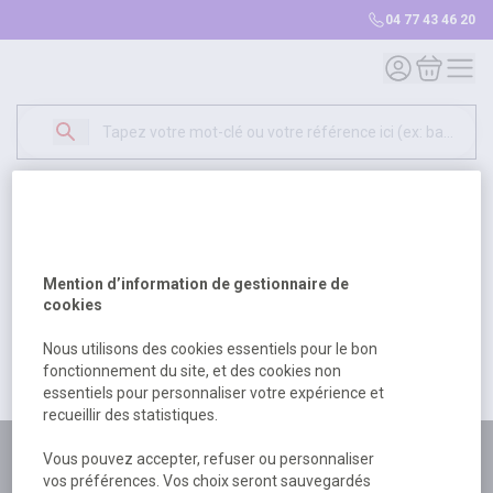
04 77 43 46 20
Mon compte
Mon panie
Erreur Serveur...
500
Un problème serveur est survenu. Veuillez nous
Mention d’information de gestionnaire de
excuser pour la gêne occasionée.
cookies
Nous utilisons des cookies essentiels pour le bon
fonctionnement du site, et des cookies non
Retour
Retour à l'accueil
essentiels pour personnaliser votre expérience et
recueillir des statistiques.
Plus de 180 personnes
Vous pouvez accepter, refuser ou personnaliser
vos préférences. Vos choix seront sauvegardés
à votre écoute