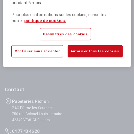
pendant 6 mois.
Plus de 80 000 références
disponibles
Pour plus d’informations sur les cookies, consultez
Expédition le jour même
notre
politique de cookies.
si validation avant 12h
Garantie
Paramètres des cookies
satisfaction totale
Continuer sans accepter
Autoriser tous les cookies
Contact
Papeteries Pichon
ZAC l'Orme les Sources
750 rue Colonel Louis Lemaire
42340 VEAUCHE cedex
04 77 43 46 20