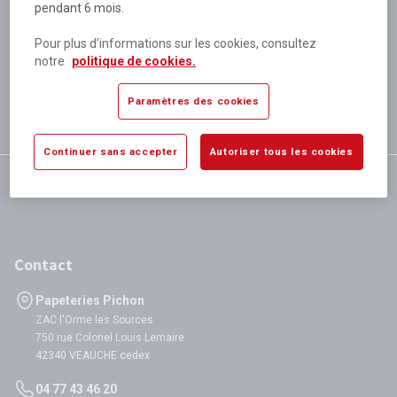
pendant 6 mois.
Plus de 80 000 références
disponibles
Pour plus d’informations sur les cookies, consultez
Expédition le jour même
notre
politique de cookies.
si validation avant 12h
Garantie
Paramètres des cookies
satisfaction totale
Continuer sans accepter
Autoriser tous les cookies
Contact
Papeteries Pichon
ZAC l'Orme les Sources
750 rue Colonel Louis Lemaire
42340 VEAUCHE cedex
04 77 43 46 20