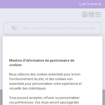
04 77 43 46 20
Mon compte
Mon panie
Erreur Serveur...
500
Un problème serveur est survenu. Veuillez nous
Mention d’information de gestionnaire de
excuser pour la gêne occasionée.
cookies
Nous utilisons des cookies essentiels pour le bon
fonctionnement du site, et des cookies non
Retour
Retour à l'accueil
essentiels pour personnaliser votre expérience et
recueillir des statistiques.
Plus de 180 personnes
Vous pouvez accepter, refuser ou personnaliser
vos préférences. Vos choix seront sauvegardés
à votre écoute