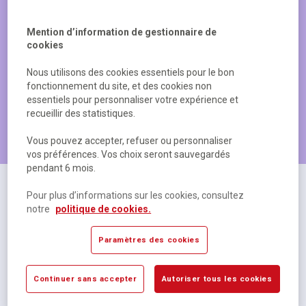
Mention d’information de gestionnaire de
cookies
Nous utilisons des cookies essentiels pour le bon
fonctionnement du site, et des cookies non
essentiels pour personnaliser votre expérience et
recueillir des statistiques.
Les produits les plus populaires
Vous pouvez accepter, refuser ou personnaliser
vos préférences. Vos choix seront sauvegardés
pendant 6 mois.
Pour plus d’informations sur les cookies, consultez
notre
politique de cookies.
Paramètres des cookies
Continuer sans accepter
Autoriser tous les cookies
Cahier polypropylène 48 pages Seyes 17x22 cm
R