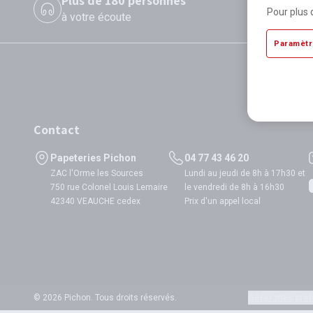
Plus de 180 personnes
P
Pour plus 
à votre écoute
di
Paramètr
Contact
Papeteries Pichon
04 77 43 46 20
ZAC l'Orme les Sources
Lundi au jeudi de 8h à 17h30 et
750 rue Colonel Louis Lemaire
le vendredi de 8h à 16h30
42340 VEAUCHE cedex
Prix d'un appel local
© 2026 Pichon. Tous droits réservés.
Gérer mes préf