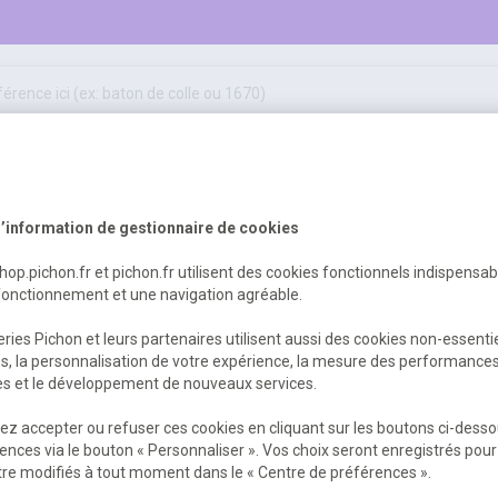
50
ifs
jeux éducatifs & pédagogiques
sport & motricité
Erreur Serveur...
hygiène, sécurité, 1er secours
outils, travaux & entretien
’information de gestionnaire de cookies
shop.pichon.fr et pichon.fr utilisent des cookies fonctionnels indispensa
fonctionnement et une navigation agréable.
 est survenu. Veuillez nous excuser pour
ries Pichon et leurs partenaires utilisent aussi des cookies non-essenti
es, la personnalisation de votre expérience, la mesure des performance
res et le développement de nouveaux services.
Retour
Retour à l'accueil
z accepter ou refuser ces cookies en cliquant sur les boutons ci-desso
ences via le bouton « Personnaliser ». Vos choix seront enregistrés pour
re modifiés à tout moment dans le « Centre de préférences ».