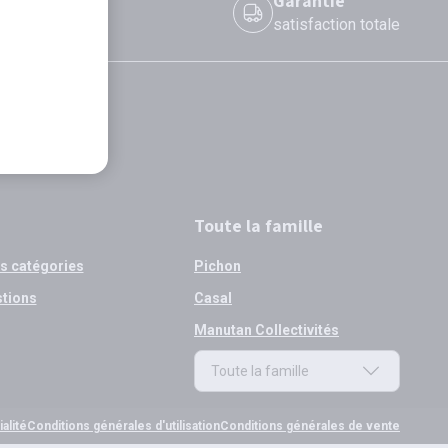
 le jour même
Garantie
 avant 12h
satisfaction totale
Toute la famille
os catégories
Pichon
stions
Casal
Manutan Collectivités
Toute la famille
Toute la famille
alité
Conditions générales d'utilisation
Conditions générales de vente