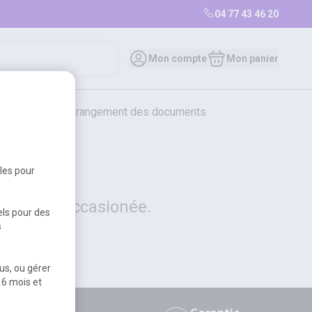
04 77 43 46 20
0
Mon compte
Mon panier
bureautique et rangement des documents
restauration
librairie
librairie
bles pour
 la gêne occasionée.
els pour des
s
us, ou gérer
 6 mois et