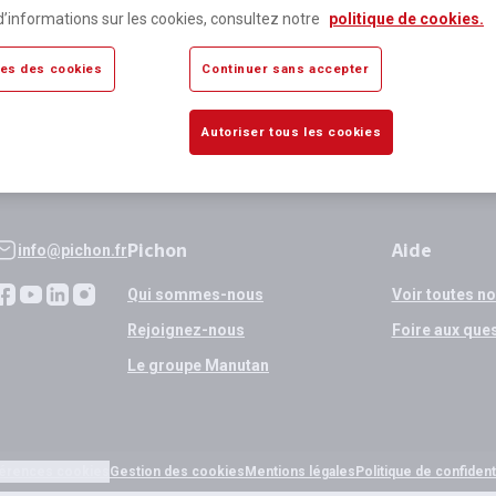
lus de 80 000 références
Expédition
d’informations sur les cookies, consultez notre
politique de cookies.
sponibles
si validation
es des cookies
Continuer sans accepter
Autoriser tous les cookies
Pichon
Aide
info@pichon.fr
Qui sommes-nous
Voir toutes n
Rejoignez-nous
Foire aux que
Le groupe Manutan
érences cookies
Gestion des cookies
Mentions légales
Politique de confidenti