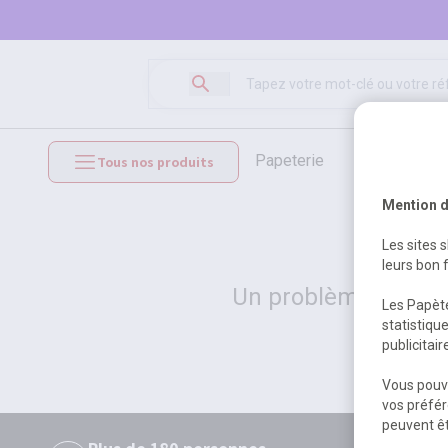
papeterie
loisirs créat
Tous nos produits
mobilier et équipements
Mention d
Les sites 
leurs bon 
Un problème serveur
Les Papète
statistiqu
publicitai
Vous pouve
vos préfér
peuvent êt