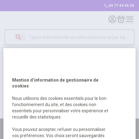
04 77 43 46 20
Mon compte
Mon panie
Erreur Serveur...
500
Un problème serveur est survenu. Veuillez nous
Mention d’information de gestionnaire de
excuser pour la gêne occasionée.
cookies
Nous utilisons des cookies essentiels pour le bon
fonctionnement du site, et des cookies non
Retour
Retour à l'accueil
essentiels pour personnaliser votre expérience et
recueillir des statistiques.
Plus de 180 personnes
Vous pouvez accepter, refuser ou personnaliser
vos préférences. Vos choix seront sauvegardés
à votre écoute