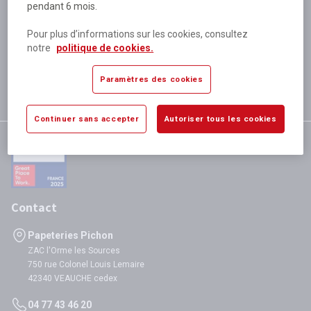
pendant 6 mois.
Plus de 80 000 références
disponibles
Pour plus d’informations sur les cookies, consultez
Expédition le jour même
notre
politique de cookies.
si validation avant 12h
Garantie
Paramètres des cookies
satisfaction totale
Continuer sans accepter
Autoriser tous les cookies
Contact
Papeteries Pichon
ZAC l'Orme les Sources
750 rue Colonel Louis Lemaire
42340 VEAUCHE cedex
04 77 43 46 20