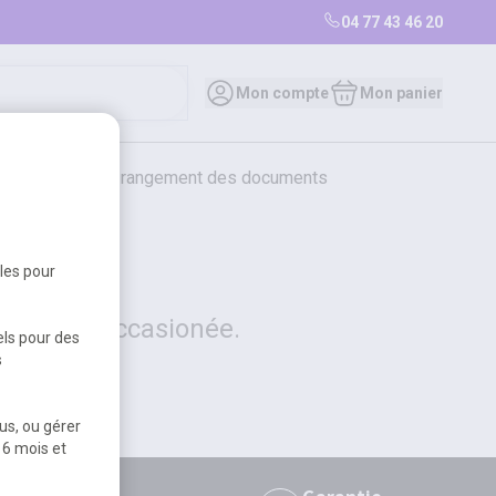
04 77 43 46 20
0
Mon compte
Mon panier
bureautique et rangement des documents
restauration
librairie
librairie
bles pour
 la gêne occasionée.
els pour des
s
us, ou gérer
 6 mois et