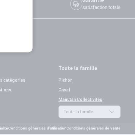
 le jour même
Garantie
 avant 12h
satisfaction totale
Toute la famille
os catégories
Pichon
stions
Casal
Manutan Collectivités
Toute la famille
Toute la famille
alité
Conditions générales d'utilisation
Conditions générales de vente