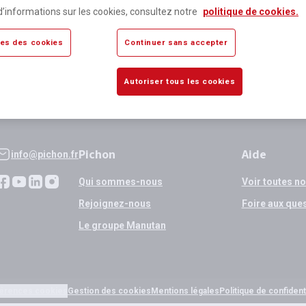
lus de 80 000 références
Expédition
d’informations sur les cookies, consultez notre
politique de cookies.
sponibles
si validation
es des cookies
Continuer sans accepter
Autoriser tous les cookies
Pichon
Aide
info@pichon.fr
Qui sommes-nous
Voir toutes n
Rejoignez-nous
Foire aux que
Le groupe Manutan
érences cookies
Gestion des cookies
Mentions légales
Politique de confidenti