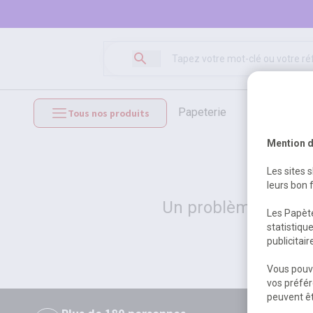
papeterie
loisirs créat
Tous nos produits
mobilier et équipements
Mention d
Les sites 
leurs bon 
Un problème serveur
Les Papète
statistiqu
publicitai
Vous pouve
vos préfér
peuvent êt