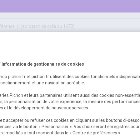
50
ifs
jeux éducatifs & pédagogiques
sport & motricité
Erreur Serveur...
hygiène, sécurité, 1er secours
outils, travaux & entretien
’information de gestionnaire de cookies
shop.pichon.fr et pichon.fr utilisent des cookies fonctionnels indispensa
fonctionnement et une navigation agréable.
 est survenu. Veuillez nous excuser pour
ries Pichon et leurs partenaires utilisent aussi des cookies non-essenti
es, la personnalisation de votre expérience, la mesure des performance
res et le développement de nouveaux services.
Retour
Retour à l'accueil
z accepter ou refuser ces cookies en cliquant sur les boutons ci-desso
ences via le bouton « Personnaliser ». Vos choix seront enregistrés pour
re modifiés à tout moment dans le « Centre de préférences ».