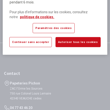
pendant 6 mois.
Plus de 80 000 références
disponibles
Pour plus d’informations sur les cookies, consultez
Expédition le jour même
notre
politique de cookies.
si validation avant 12h
Garantie
Paramètres des cookies
satisfaction totale
Continuer sans accepter
Autoriser tous les cookies
Contact
Papeteries Pichon
ZAC l'Orme les Sources
750 rue Colonel Louis Lemaire
42340 VEAUCHE cedex
04 77 43 46 20