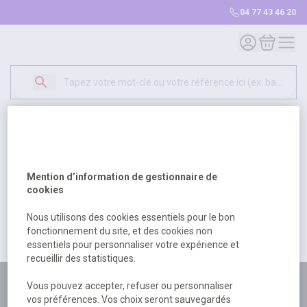
04 77 43 46 20
Mon compte
Mon panie
Erreur Serveur...
500
Un problème serveur est survenu. Veuillez nous
Mention d’information de gestionnaire de
excuser pour la gêne occasionée.
cookies
Nous utilisons des cookies essentiels pour le bon
fonctionnement du site, et des cookies non
Retour
Retour à l'accueil
essentiels pour personnaliser votre expérience et
recueillir des statistiques.
Plus de 180 personnes
Vous pouvez accepter, refuser ou personnaliser
vos préférences. Vos choix seront sauvegardés
à votre écoute