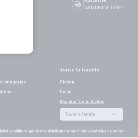
 le jour même
Garantie
 avant 12h
satisfaction totale
Toute la famille
os catégories
Pichon
stions
Casal
Manutan Collectivités
Toute la famille
Toute la famille
alité
Conditions générales d'utilisation
Conditions générales de vente