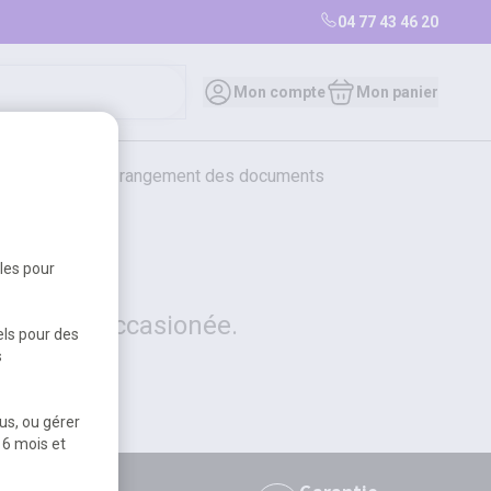
04 77 43 46 20
0
Mon compte
Mon panier
bureautique et rangement des documents
restauration
librairie
librairie
bles pour
 la gêne occasionée.
els pour des
s
us, ou gérer
 6 mois et