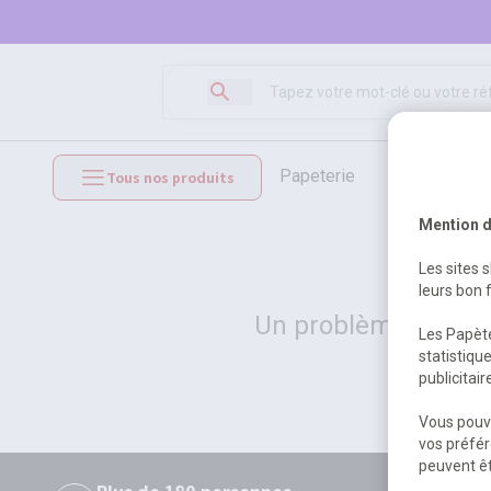
papeterie
loisirs créat
Tous nos produits
mobilier et équipements
Mention d
Les sites 
leurs bon 
Un problème serveur
Les Papète
statistiqu
publicitai
Vous pouve
vos préfér
peuvent êt