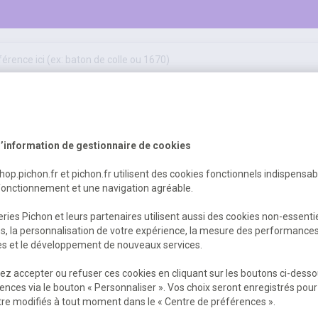
50
ifs
jeux éducatifs & pédagogiques
sport & motricité
Erreur Serveur...
hygiène, sécurité, 1er secours
outils, travaux & entretien
’information de gestionnaire de cookies
shop.pichon.fr et pichon.fr utilisent des cookies fonctionnels indispensa
fonctionnement et une navigation agréable.
 est survenu. Veuillez nous excuser pour
ries Pichon et leurs partenaires utilisent aussi des cookies non-essenti
es, la personnalisation de votre expérience, la mesure des performance
res et le développement de nouveaux services.
Retour
Retour à l'accueil
z accepter ou refuser ces cookies en cliquant sur les boutons ci-desso
ences via le bouton « Personnaliser ». Vos choix seront enregistrés pour
re modifiés à tout moment dans le « Centre de préférences ».