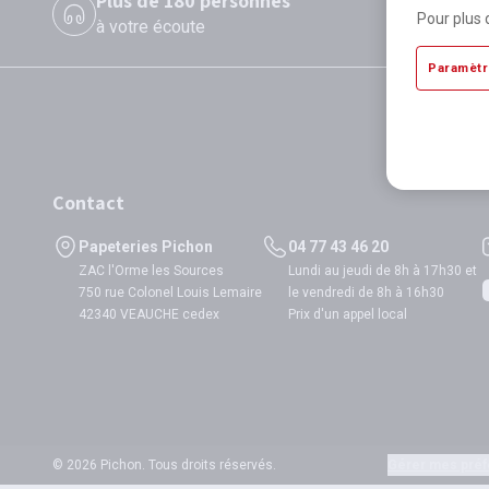
Plus de 180 personnes
P
Pour plus 
à votre écoute
di
Paramètr
Contact
Papeteries Pichon
04 77 43 46 20
ZAC l'Orme les Sources
Lundi au jeudi de 8h à 17h30 et
750 rue Colonel Louis Lemaire
le vendredi de 8h à 16h30
42340 VEAUCHE cedex
Prix d'un appel local
© 2026 Pichon. Tous droits réservés.
Gérer mes préf