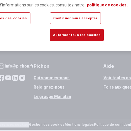
lus de 80 000 références
Expédition
d’informations sur les cookies, consultez notre
politique de cookies.
sponibles
si validation
es des cookies
Continuer sans accepter
Autoriser tous les cookies
Pichon
Aide
info@pichon.fr
Qui sommes-nous
Voir toutes n
Rejoignez-nous
Foire aux que
Le groupe Manutan
érences cookies
Gestion des cookies
Mentions légales
Politique de confidenti