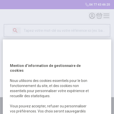
04 77 43 46 20
Mon compte
Mon panie
Erreur Serveur...
500
Un problème serveur est survenu. Veuillez nous
Mention d’information de gestionnaire de
excuser pour la gêne occasionée.
cookies
Nous utilisons des cookies essentiels pour le bon
fonctionnement du site, et des cookies non
Retour
Retour à l'accueil
essentiels pour personnaliser votre expérience et
recueillir des statistiques.
Plus de 180 personnes
Vous pouvez accepter, refuser ou personnaliser
vos préférences. Vos choix seront sauvegardés
à votre écoute