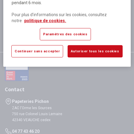
pendant 6 mois.
Plus de 80 000 références
disponibles
Pour plus d’informations sur les cookies, consultez
Expédition le jour même
notre
politique de cookies.
si validation avant 12h
Garantie
Paramètres des cookies
satisfaction totale
Continuer sans accepter
Autoriser tous les cookies
Contact
Papeteries Pichon
ZAC l'Orme les Sources
750 rue Colonel Louis Lemaire
42340 VEAUCHE cedex
04 77 43 46 20