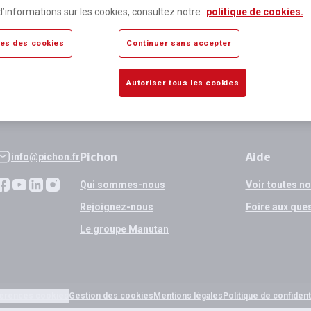
lus de 80 000 références
Expédition
d’informations sur les cookies, consultez notre
politique de cookies.
sponibles
si validation
es des cookies
Continuer sans accepter
Autoriser tous les cookies
Pichon
Aide
info@pichon.fr
Qui sommes-nous
Voir toutes n
Rejoignez-nous
Foire aux que
Le groupe Manutan
érences cookies
Gestion des cookies
Mentions légales
Politique de confidenti