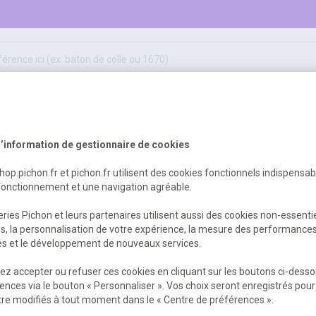
50
ifs
jeux éducatifs & pédagogiques
sport & motricité
Erreur Serveur...
hygiène, sécurité, 1er secours
outils, travaux & entretien
’information de gestionnaire de cookies
shop.pichon.fr et pichon.fr utilisent des cookies fonctionnels indispensa
fonctionnement et une navigation agréable.
 est survenu. Veuillez nous excuser pour
ries Pichon et leurs partenaires utilisent aussi des cookies non-essenti
es, la personnalisation de votre expérience, la mesure des performance
res et le développement de nouveaux services.
Retour
Retour à l'accueil
z accepter ou refuser ces cookies en cliquant sur les boutons ci-desso
ences via le bouton « Personnaliser ». Vos choix seront enregistrés pour
re modifiés à tout moment dans le « Centre de préférences ».