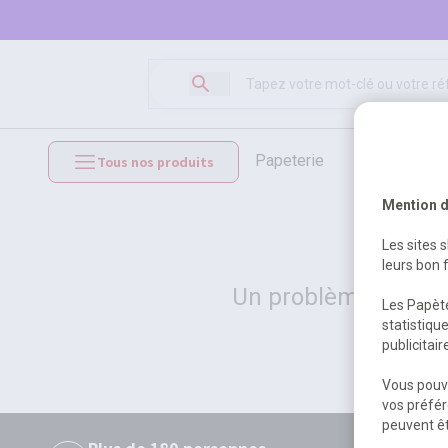
papeterie
loisirs créat
Tous nos produits
mobilier et équipements
Mention d
Les sites 
leurs bon 
Un problème serveur
Les Papète
statistiqu
publicitai
Vous pouve
vos préfér
peuvent êt