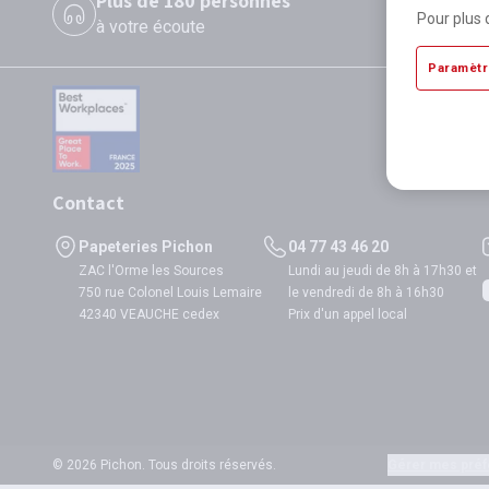
Plus de 180 personnes
P
Pour plus 
à votre écoute
di
Paramètr
Contact
Papeteries Pichon
04 77 43 46 20
ZAC l'Orme les Sources
Lundi au jeudi de 8h à 17h30 et
750 rue Colonel Louis Lemaire
le vendredi de 8h à 16h30
42340 VEAUCHE cedex
Prix d'un appel local
© 2026 Pichon. Tous droits réservés.
Gérer mes préf