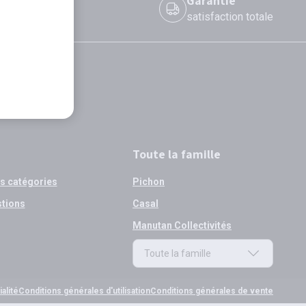
 le jour même
Garantie
 avant 12h
satisfaction totale
Toute la famille
os catégories
Pichon
stions
Casal
Manutan Collectivités
Toute la famille
Toute la famille
alité
Conditions générales d'utilisation
Conditions générales de vente