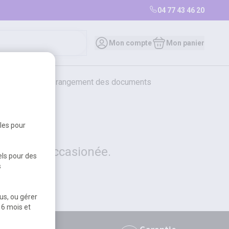
04 77 43 46 20
0
Mon compte
Mon panier
bureautique et rangement des documents
restauration
librairie
librairie
bles pour
 la gêne occasionée.
els pour des
s
us, ou gérer
 6 mois et